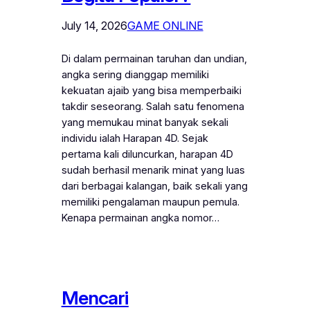
July 14, 2026
GAME ONLINE
Di dalam permainan taruhan dan undian,
angka sering dianggap memiliki
kekuatan ajaib yang bisa memperbaiki
takdir seseorang. Salah satu fenomena
yang memukau minat banyak sekali
individu ialah Harapan 4D. Sejak
pertama kali diluncurkan, harapan 4D
sudah berhasil menarik minat yang luas
dari berbagai kalangan, baik sekali yang
memiliki pengalaman maupun pemula.
Kenapa permainan angka nomor…
Mencari