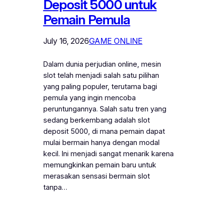
Deposit 5000 untuk
Pemain Pemula
July 16, 2026
GAME ONLINE
Dalam dunia perjudian online, mesin
slot telah menjadi salah satu pilihan
yang paling populer, terutama bagi
pemula yang ingin mencoba
peruntungannya. Salah satu tren yang
sedang berkembang adalah slot
deposit 5000, di mana pemain dapat
mulai bermain hanya dengan modal
kecil. Ini menjadi sangat menarik karena
memungkinkan pemain baru untuk
merasakan sensasi bermain slot
tanpa…