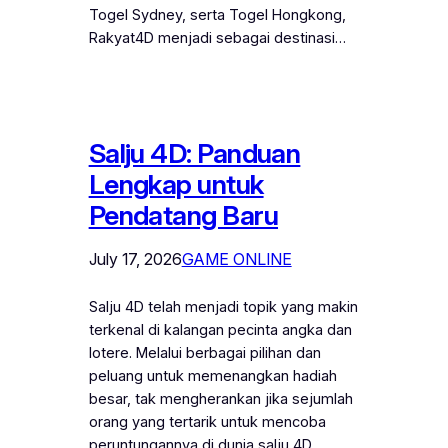
Togel Sydney, serta Togel Hongkong,
Rakyat4D menjadi sebagai destinasi…
Salju 4D: Panduan
Lengkap untuk
Pendatang Baru
July 17, 2026
GAME ONLINE
Salju 4D telah menjadi topik yang makin
terkenal di kalangan pecinta angka dan
lotere. Melalui berbagai pilihan dan
peluang untuk memenangkan hadiah
besar, tak mengherankan jika sejumlah
orang yang tertarik untuk mencoba
peruntungannya di dunia salju 4D.