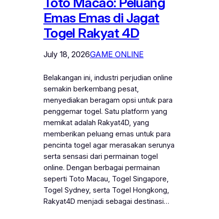
Toto Macao: Peluang
Emas Emas di Jagat
Togel Rakyat 4D
July 18, 2026
GAME ONLINE
Belakangan ini, industri perjudian online
semakin berkembang pesat,
menyediakan beragam opsi untuk para
penggemar togel. Satu platform yang
memikat adalah Rakyat4D, yang
memberikan peluang emas untuk para
pencinta togel agar merasakan serunya
serta sensasi dari permainan togel
online. Dengan berbagai permainan
seperti Toto Macau, Togel Singapore,
Togel Sydney, serta Togel Hongkong,
Rakyat4D menjadi sebagai destinasi…