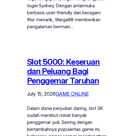
togel Sydney. Dengan antarmuka
berbasis user-friendly dan beragam
fitur menarik, Warga88 memberikan
pengalaman bermain…
Slot 5000: Keseruan
dan Peluang Bagi
Penggemar Taruhan
July 15, 2026
GAME ONLINE
Dalam dunia perjudian daring, slot 5K
sudah merebut minat banyak
penggemar judi. Seiring dengan
bertambahnya popularitas game ini,