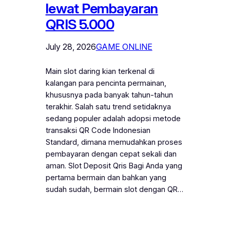
lewat Pembayaran
QRIS 5.000
July 28, 2026
GAME ONLINE
Main slot daring kian terkenal di
kalangan para pencinta permainan,
khususnya pada banyak tahun-tahun
terakhir. Salah satu trend setidaknya
sedang populer adalah adopsi metode
transaksi QR Code Indonesian
Standard, dimana memudahkan proses
pembayaran dengan cepat sekali dan
aman. Slot Deposit Qris Bagi Anda yang
pertama bermain dan bahkan yang
sudah sudah, bermain slot dengan QR…