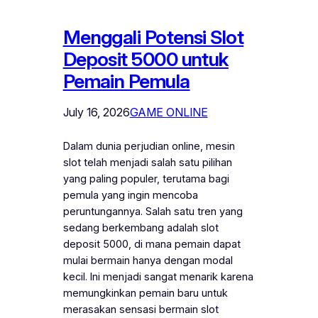
Menggali Potensi Slot
Deposit 5000 untuk
Pemain Pemula
July 16, 2026
GAME ONLINE
Dalam dunia perjudian online, mesin
slot telah menjadi salah satu pilihan
yang paling populer, terutama bagi
pemula yang ingin mencoba
peruntungannya. Salah satu tren yang
sedang berkembang adalah slot
deposit 5000, di mana pemain dapat
mulai bermain hanya dengan modal
kecil. Ini menjadi sangat menarik karena
memungkinkan pemain baru untuk
merasakan sensasi bermain slot