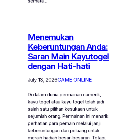
semata…
Menemukan
Keberuntungan Anda:
Saran Main Kayutogel
dengan Hati-hati
July 13, 2026
GAME ONLINE
Di dalam dunia permainan numerik,
kayu togel atau kayu togel telah jadi
salah satu pilihan kesukaan untuk
sejumlah orang. Permainan ini menarik
perhatian para pemain melalui janji
keberuntungan dan peluang untuk
meraih hadiah besar-besaran. Tetapi,