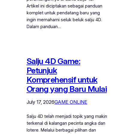
Artikel ini diciptakan sebagai panduan
komplet untuk pendatang baru yang
ingin memahami seluk beluk salju 4D.
Dalam panduan…
Salju 4D Game:
Petunjuk
Komprehensif untuk
Orang yang Baru Mulai
July 17, 2026
GAME ONLINE
Salju 4D telah menjadi topik yang makin
terkenal di kalangan pecinta angka dan
lotere. Melalui berbagai pilihan dan