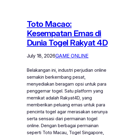
Toto Macao:
Kesempatan Emas di
Dunia Togel Rakyat 4D
July 18, 2026
GAME ONLINE
Belakangan ini, industri perjudian online
semakin berkembang pesat,
menyediakan beragam opsi untuk para
penggemar togel. Satu platform yang
memikat adalah Rakyat4D, yang
memberikan peluang emas untuk para
pencinta togel agar merasakan serunya
serta sensasi dari permainan togel
online. Dengan berbagai permainan
seperti Toto Macau, Togel Singapore,