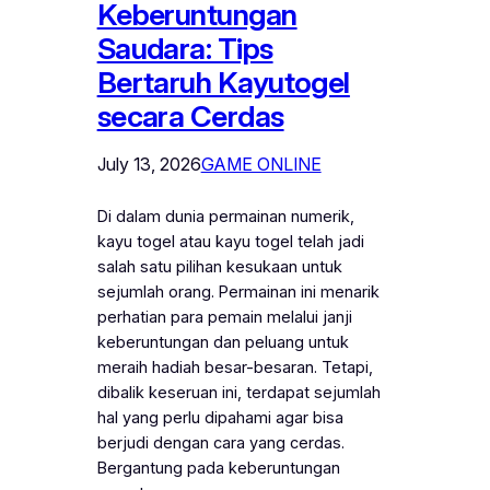
Keberuntungan
Saudara: Tips
Bertaruh Kayutogel
secara Cerdas
July 13, 2026
GAME ONLINE
Di dalam dunia permainan numerik,
kayu togel atau kayu togel telah jadi
salah satu pilihan kesukaan untuk
sejumlah orang. Permainan ini menarik
perhatian para pemain melalui janji
keberuntungan dan peluang untuk
meraih hadiah besar-besaran. Tetapi,
dibalik keseruan ini, terdapat sejumlah
hal yang perlu dipahami agar bisa
berjudi dengan cara yang cerdas.
Bergantung pada keberuntungan