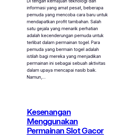
Di tengah kemajuan teknologi dan
informasi yang amat pesat, beberapa
pemuda yang mencoba cara baru untuk
mendapatkan profit tambahan. Salah
satu gejala yang menarik perhatian
adalah kecenderungan pemuda untuk
terlibat dalam permainan togel. Para
pemuda yang bermain togel adalah
istilah bagi mereka yang menjadikan
permainan ini sebagai sebuah aktivitas
dalam upaya mencapai nasib baik.
Namun,…
Kesenangan
Menggunakan
Permainan Slot Gacor