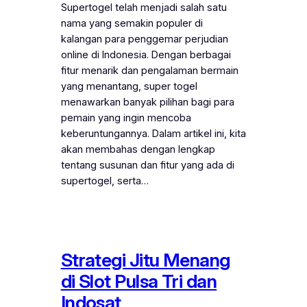
Supertogel telah menjadi salah satu
nama yang semakin populer di
kalangan para penggemar perjudian
online di Indonesia. Dengan berbagai
fitur menarik dan pengalaman bermain
yang menantang, super togel
menawarkan banyak pilihan bagi para
pemain yang ingin mencoba
keberuntungannya. Dalam artikel ini, kita
akan membahas dengan lengkap
tentang susunan dan fitur yang ada di
supertogel, serta…
Strategi Jitu Menang
di Slot Pulsa Tri dan
Indosat