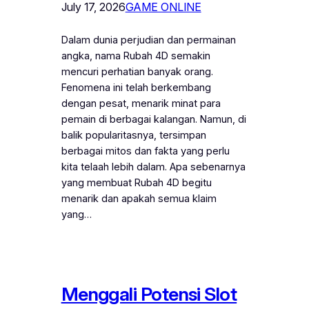
July 17, 2026
GAME ONLINE
Dalam dunia perjudian dan permainan
angka, nama Rubah 4D semakin
mencuri perhatian banyak orang.
Fenomena ini telah berkembang
dengan pesat, menarik minat para
pemain di berbagai kalangan. Namun, di
balik popularitasnya, tersimpan
berbagai mitos dan fakta yang perlu
kita telaah lebih dalam. Apa sebenarnya
yang membuat Rubah 4D begitu
menarik dan apakah semua klaim
yang…
Menggali Potensi Slot