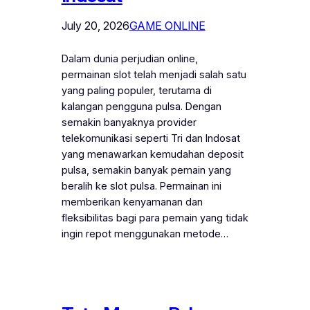
July 20, 2026
GAME ONLINE
Dalam dunia perjudian online,
permainan slot telah menjadi salah satu
yang paling populer, terutama di
kalangan pengguna pulsa. Dengan
semakin banyaknya provider
telekomunikasi seperti Tri dan Indosat
yang menawarkan kemudahan deposit
pulsa, semakin banyak pemain yang
beralih ke slot pulsa. Permainan ini
memberikan kenyamanan dan
fleksibilitas bagi para pemain yang tidak
ingin repot menggunakan metode…