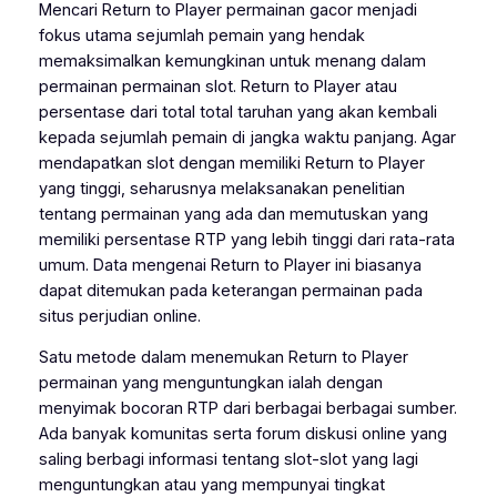
Mencari Return to Player permainan gacor menjadi
fokus utama sejumlah pemain yang hendak
memaksimalkan kemungkinan untuk menang dalam
permainan permainan slot. Return to Player atau
persentase dari total total taruhan yang akan kembali
kepada sejumlah pemain di jangka waktu panjang. Agar
mendapatkan slot dengan memiliki Return to Player
yang tinggi, seharusnya melaksanakan penelitian
tentang permainan yang ada dan memutuskan yang
memiliki persentase RTP yang lebih tinggi dari rata-rata
umum. Data mengenai Return to Player ini biasanya
dapat ditemukan pada keterangan permainan pada
situs perjudian online.
Satu metode dalam menemukan Return to Player
permainan yang menguntungkan ialah dengan
menyimak bocoran RTP dari berbagai berbagai sumber.
Ada banyak komunitas serta forum diskusi online yang
saling berbagi informasi tentang slot-slot yang lagi
menguntungkan atau yang mempunyai tingkat