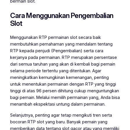
bermain slot.
Cara Menggunakan Pengembalian
Slot
Menggunakan RTP permainan slot secara baik
membutuhkan pemahaman yang mendalam tentang
RTP kepada penjudi (Pengembalian) serta cara
kerjanya pada permainan. RTP merupakan persentase
dari semua taruhan yang akan di kembali bagi pemain
selama periode tertentu yang ditentukan. Agar
meningkatkan kemungkinan kemenangan, penting
untuk menentukan permainan dengan RTP yang tinggi
tinggi di atas 96 persen dihitung cukup menguntungkan
bagi pemain. Melalui memilih permainan yang, Anda bisa
menambah ekspektasi untung dalam permainan.
Selanjutnya, penting agar tetap mengikuti tren serta
bocoran RTP slot yang baru. Banyak pemain yang
memberikan data tentang slot gacor atau yang memiliki