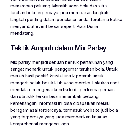
menambah peluang. Memilih agen bola dan situs
taruhan bola terpercaya juga merupakan langkah
langkah penting dalam perjalanan anda, terutama ketika
menyambut event besar seperti Piala Dunia
mendatang.
Taktik Ampuh dalam Mix Parlay
Mix parlay menjadi sebuah bentuk pertaruhan yang
sangat menarik untuk penggemar taruhan bola. Untuk
meraih hasil positif, krusial untuk petaruh untuk
mengerti seluk-beluk klub yang mereka. Lakukan riset
mendalam mengenai kondisi klub, performa pemain,
dan statistik terkini bisa menambah peluang
kemenangan. Informasi ini bisa didapatkan melalui
beragam asal terpercaya, termasuk website judi bola
yang terpercaya yang juga memberikan tinjauan
komprehensif mengenai laga.