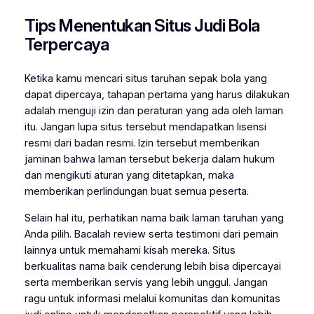
Tips Menentukan Situs Judi Bola
Terpercaya
Ketika kamu mencari situs taruhan sepak bola yang
dapat dipercaya, tahapan pertama yang harus dilakukan
adalah menguji izin dan peraturan yang ada oleh laman
itu. Jangan lupa situs tersebut mendapatkan lisensi
resmi dari badan resmi. Izin tersebut memberikan
jaminan bahwa laman tersebut bekerja dalam hukum
dan mengikuti aturan yang ditetapkan, maka
memberikan perlindungan buat semua peserta.
Selain hal itu, perhatikan nama baik laman taruhan yang
Anda pilih. Bacalah review serta testimoni dari pemain
lainnya untuk memahami kisah mereka. Situs
berkualitas nama baik cenderung lebih bisa dipercayai
serta memberikan servis yang lebih unggul. Jangan
ragu untuk informasi melalui komunitas dan komunitas