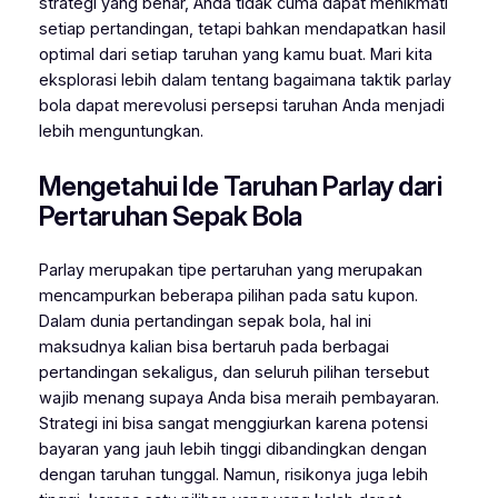
strategi yang benar, Anda tidak cuma dapat menikmati
setiap pertandingan, tetapi bahkan mendapatkan hasil
optimal dari setiap taruhan yang kamu buat. Mari kita
eksplorasi lebih dalam tentang bagaimana taktik parlay
bola dapat merevolusi persepsi taruhan Anda menjadi
lebih menguntungkan.
Mengetahui Ide Taruhan Parlay dari
Pertaruhan Sepak Bola
Parlay merupakan tipe pertaruhan yang merupakan
mencampurkan beberapa pilihan pada satu kupon.
Dalam dunia pertandingan sepak bola, hal ini
maksudnya kalian bisa bertaruh pada berbagai
pertandingan sekaligus, dan seluruh pilihan tersebut
wajib menang supaya Anda bisa meraih pembayaran.
Strategi ini bisa sangat menggiurkan karena potensi
bayaran yang jauh lebih tinggi dibandingkan dengan
dengan taruhan tunggal. Namun, risikonya juga lebih