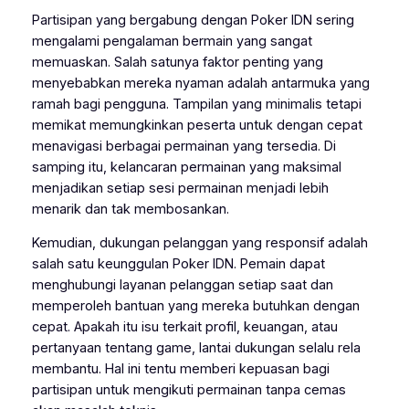
Partisipan yang bergabung dengan Poker IDN sering
mengalami pengalaman bermain yang sangat
memuaskan. Salah satunya faktor penting yang
menyebabkan mereka nyaman adalah antarmuka yang
ramah bagi pengguna. Tampilan yang minimalis tetapi
memikat memungkinkan peserta untuk dengan cepat
menavigasi berbagai permainan yang tersedia. Di
samping itu, kelancaran permainan yang maksimal
menjadikan setiap sesi permainan menjadi lebih
menarik dan tak membosankan.
Kemudian, dukungan pelanggan yang responsif adalah
salah satu keunggulan Poker IDN. Pemain dapat
menghubungi layanan pelanggan setiap saat dan
memperoleh bantuan yang mereka butuhkan dengan
cepat. Apakah itu isu terkait profil, keuangan, atau
pertanyaan tentang game, lantai dukungan selalu rela
membantu. Hal ini tentu memberi kepuasan bagi
partisipan untuk mengikuti permainan tanpa cemas