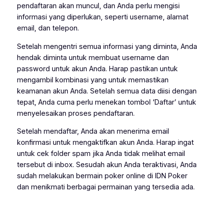
pendaftaran akan muncul, dan Anda perlu mengisi
informasi yang diperlukan, seperti username, alamat
email, dan telepon.
Setelah mengentri semua informasi yang diminta, Anda
hendak diminta untuk membuat username dan
password untuk akun Anda. Harap pastikan untuk
mengambil kombinasi yang untuk memastikan
keamanan akun Anda. Setelah semua data diisi dengan
tepat, Anda cuma perlu menekan tombol ‘Daftar’ untuk
menyelesaikan proses pendaftaran.
Setelah mendaftar, Anda akan menerima email
konfirmasi untuk mengaktifkan akun Anda. Harap ingat
untuk cek folder spam jika Anda tidak melihat email
tersebut di inbox. Sesudah akun Anda teraktivasi, Anda
sudah melakukan bermain poker online di IDN Poker
dan menikmati berbagai permainan yang tersedia ada.