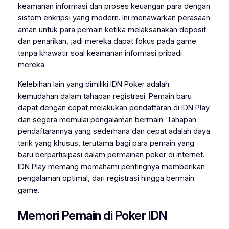
keamanan informasi dan proses keuangan para dengan
sistem enkripsi yang modern. Ini menawarkan perasaan
aman untuk para pemain ketika melaksanakan deposit
dan penarikan, jadi mereka dapat fokus pada game
tanpa khawatir soal keamanan informasi pribadi
mereka.
Kelebihan lain yang dimiliki IDN Poker adalah
kemudahan dalam tahapan registrasi. Pemain baru
dapat dengan cepat melakukan pendaftaran di IDN Play
dan segera memulai pengalaman bermain. Tahapan
pendaftarannya yang sederhana dan cepat adalah daya
tarik yang khusus, terutama bagi para pemain yang
baru berpartisipasi dalam permainan poker di internet.
IDN Play memang memahami pentingnya memberikan
pengalaman optimal, dari registrasi hingga bermain
game.
Memori Pemain di Poker IDN