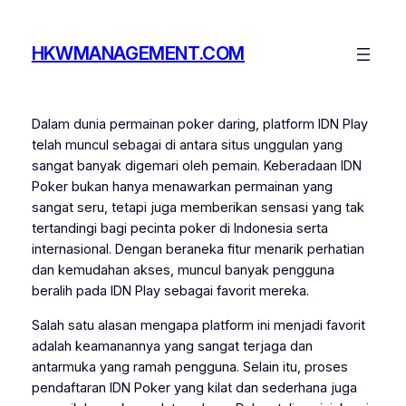
Skip
to
HKWMANAGEMENT.COM
content
Dalam dunia permainan poker daring, platform IDN Play
telah muncul sebagai di antara situs unggulan yang
sangat banyak digemari oleh pemain. Keberadaan IDN
Poker bukan hanya menawarkan permainan yang
sangat seru, tetapi juga memberikan sensasi yang tak
tertandingi bagi pecinta poker di Indonesia serta
internasional. Dengan beraneka fitur menarik perhatian
dan kemudahan akses, muncul banyak pengguna
beralih pada IDN Play sebagai favorit mereka.
Salah satu alasan mengapa platform ini menjadi favorit
adalah keamanannya yang sangat terjaga dan
antarmuka yang ramah pengguna. Selain itu, proses
pendaftaran IDN Poker yang kilat dan sederhana juga