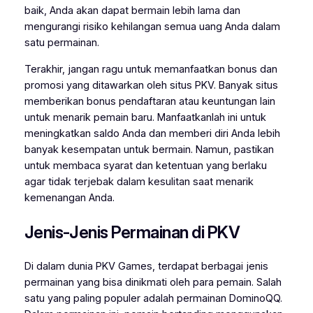
baik, Anda akan dapat bermain lebih lama dan
mengurangi risiko kehilangan semua uang Anda dalam
satu permainan.
Terakhir, jangan ragu untuk memanfaatkan bonus dan
promosi yang ditawarkan oleh situs PKV. Banyak situs
memberikan bonus pendaftaran atau keuntungan lain
untuk menarik pemain baru. Manfaatkanlah ini untuk
meningkatkan saldo Anda dan memberi diri Anda lebih
banyak kesempatan untuk bermain. Namun, pastikan
untuk membaca syarat dan ketentuan yang berlaku
agar tidak terjebak dalam kesulitan saat menarik
kemenangan Anda.
Jenis-Jenis Permainan di PKV
Di dalam dunia PKV Games, terdapat berbagai jenis
permainan yang bisa dinikmati oleh para pemain. Salah
satu yang paling populer adalah permainan DominoQQ.