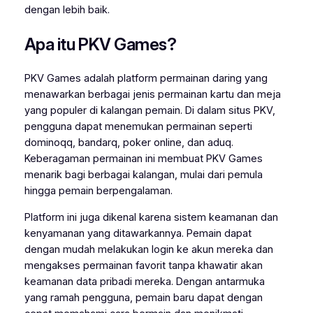
dengan lebih baik.
Apa itu PKV Games?
PKV Games adalah platform permainan daring yang
menawarkan berbagai jenis permainan kartu dan meja
yang populer di kalangan pemain. Di dalam situs PKV,
pengguna dapat menemukan permainan seperti
dominoqq, bandarq, poker online, dan aduq.
Keberagaman permainan ini membuat PKV Games
menarik bagi berbagai kalangan, mulai dari pemula
hingga pemain berpengalaman.
Platform ini juga dikenal karena sistem keamanan dan
kenyamanan yang ditawarkannya. Pemain dapat
dengan mudah melakukan login ke akun mereka dan
mengakses permainan favorit tanpa khawatir akan
keamanan data pribadi mereka. Dengan antarmuka
yang ramah pengguna, pemain baru dapat dengan