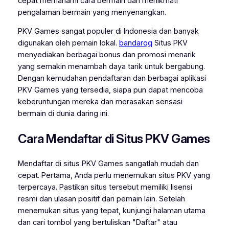
cepat memahami cara bermain dan menikmati
pengalaman bermain yang menyenangkan.
PKV Games sangat populer di Indonesia dan banyak
digunakan oleh pemain lokal.
bandarqq
Situs PKV
menyediakan berbagai bonus dan promosi menarik
yang semakin menambah daya tarik untuk bergabung.
Dengan kemudahan pendaftaran dan berbagai aplikasi
PKV Games yang tersedia, siapa pun dapat mencoba
keberuntungan mereka dan merasakan sensasi
bermain di dunia daring ini.
Cara Mendaftar di Situs PKV Games
Mendaftar di situs PKV Games sangatlah mudah dan
cepat. Pertama, Anda perlu menemukan situs PKV yang
terpercaya. Pastikan situs tersebut memiliki lisensi
resmi dan ulasan positif dari pemain lain. Setelah
menemukan situs yang tepat, kunjungi halaman utama
dan cari tombol yang bertuliskan "Daftar" atau