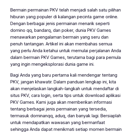
Bermain permainan PKV telah menjadi salah satu pilihan
hiburan yang populer di kalangan pecinta game online.
Dengan berbagai jenis permainan menarik seperti
domino qq, bandarq, dan poker, dunia PKV Games
menawarkan pengalaman bermain yang seru dan
penuh tantangan. Artikel ini akan membahas semua
yang perlu Anda ketahui untuk memulai perjalanan Anda
dalam bermain PKV Games, terutama bagi para pemula
yang ingin mengeksplorasi dunia game ini.
Bagi Anda yang baru pertama kali mendengar tentang
PKV, jangan khawatir. Dalam panduan lengkap ini, kita
akan menjelaskan langkah-langkah untuk mendaftar di
situs PKV, cara login, serta tips untuk download aplikasi
PKV Games. Kami juga akan memberikan informasi
tentang berbagai jenis permainan yang tersedia,
termasuk dominanqq, aduq, dan banyak lagi. Bersiaplah
untuk mendapatkan wawasan yang bermanfaat
sehingga Anda dapat menikmati setiap momen bermain