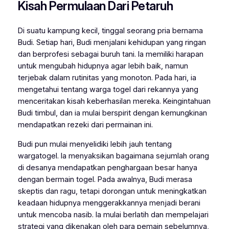
Kisah Permulaan Dari Petaruh
Di suatu kampung kecil, tinggal seorang pria bernama
Budi. Setiap hari, Budi menjalani kehidupan yang ringan
dan berprofesi sebagai buruh tani. Ia memiliki harapan
untuk mengubah hidupnya agar lebih baik, namun
terjebak dalam rutinitas yang monoton. Pada hari, ia
mengetahui tentang warga togel dari rekannya yang
menceritakan kisah keberhasilan mereka. Keingintahuan
Budi timbul, dan ia mulai berspirit dengan kemungkinan
mendapatkan rezeki dari permainan ini.
Budi pun mulai menyelidiki lebih jauh tentang
wargatogel. Ia menyaksikan bagaimana sejumlah orang
di desanya mendapatkan penghargaan besar hanya
dengan bermain togel. Pada awalnya, Budi merasa
skeptis dan ragu, tetapi dorongan untuk meningkatkan
keadaan hidupnya menggerakkannya menjadi berani
untuk mencoba nasib. Ia mulai berlatih dan mempelajari
strategi yang dikenakan oleh para pemain sebelumnya,