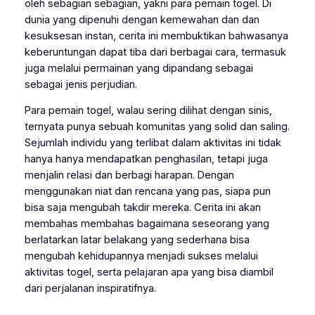
oleh sebagian sebagian, yakni para pemain togel. Di
dunia yang dipenuhi dengan kemewahan dan dan
kesuksesan instan, cerita ini membuktikan bahwasanya
keberuntungan dapat tiba dari berbagai cara, termasuk
juga melalui permainan yang dipandang sebagai
sebagai jenis perjudian.
Para pemain togel, walau sering dilihat dengan sinis,
ternyata punya sebuah komunitas yang solid dan saling.
Sejumlah individu yang terlibat dalam aktivitas ini tidak
hanya hanya mendapatkan penghasilan, tetapi juga
menjalin relasi dan berbagi harapan. Dengan
menggunakan niat dan rencana yang pas, siapa pun
bisa saja mengubah takdir mereka. Cerita ini akan
membahas membahas bagaimana seseorang yang
berlatarkan latar belakang yang sederhana bisa
mengubah kehidupannya menjadi sukses melalui
aktivitas togel, serta pelajaran apa yang bisa diambil
dari perjalanan inspiratifnya.