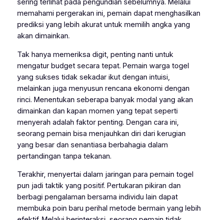
sering terlihat pada pengundian sebelumnya. Melalui
memahami pergerakan ini, pemain dapat menghasilkan
prediksi yang lebih akurat untuk memilih angka yang
akan dimainkan.
Tak hanya memeriksa digit, penting nanti untuk
mengatur budget secara tepat. Pemain warga togel
yang sukses tidak sekadar ikut dengan intuisi,
melainkan juga menyusun rencana ekonomi dengan
rinci. Menentukan seberapa banyak modal yang akan
dimainkan dan kapan momen yang tepat seperti
menyerah adalah faktor penting. Dengan cara ini,
seorang pemain bisa menjauhkan diri dari kerugian
yang besar dan senantiasa berbahagia dalam
pertandingan tanpa tekanan.
Terakhir, menyertai dalam jaringan para pemain togel
pun jadi taktik yang positif. Pertukaran pikiran dan
berbagi pengalaman bersama individu lain dapat
membuka poin baru perihal metode bermain yang lebih
efektif. Melalui berinteraksi, seorang pemain tidak