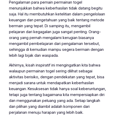
Pengalaman para pemain permainan togel
menunjukkan bahwa keberhasilan tidak datang begitu
saja. Hal itu membutuhkan ketelitian dalam pengelolaan
keuangan dan pengetahuan yang baik tentang metode
bermain yang tepat. Di samping itu, mengambil
pelajaran dari kegagalan juga sangat penting. Orang-
orang yang pernah mengalami kerugian biasanya
mengambil pembelajaran dari pengalaman tersebut,
sehingga di kemudian mampu segera bermain dengan
lebih lagi bijak dan waspada.
Akhirnya, kisah inspiratif ini mengingatkan kita bahwa
walaupun permainan togel sering dilihat sebagai
aktivitas berisiko, dengan pendekatan yang tepat, bisa
menjadi sarana untuk mendapatkan keberhasilan
keuangan. Kesuksesan tidak hanya soal keberuntungan,
tetapi juga tentang bagaimana kita mempersiapkan diri
dan menggunakan peluang yang ada. Setiap langkah
dan pilihan yang diambil adalah komponen dari
perjalanan menuju harapan yang lebih baik.