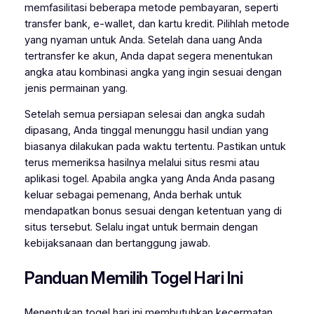
memfasilitasi beberapa metode pembayaran, seperti
transfer bank, e-wallet, dan kartu kredit. Pilihlah metode
yang nyaman untuk Anda. Setelah dana uang Anda
tertransfer ke akun, Anda dapat segera menentukan
angka atau kombinasi angka yang ingin sesuai dengan
jenis permainan yang.
Setelah semua persiapan selesai dan angka sudah
dipasang, Anda tinggal menunggu hasil undian yang
biasanya dilakukan pada waktu tertentu. Pastikan untuk
terus memeriksa hasilnya melalui situs resmi atau
aplikasi togel. Apabila angka yang Anda Anda pasang
keluar sebagai pemenang, Anda berhak untuk
mendapatkan bonus sesuai dengan ketentuan yang di
situs tersebut. Selalu ingat untuk bermain dengan
kebijaksanaan dan bertanggung jawab.
Panduan Memilih Togel Hari Ini
Menentukan togel hari ini membutuhkan kecermatan