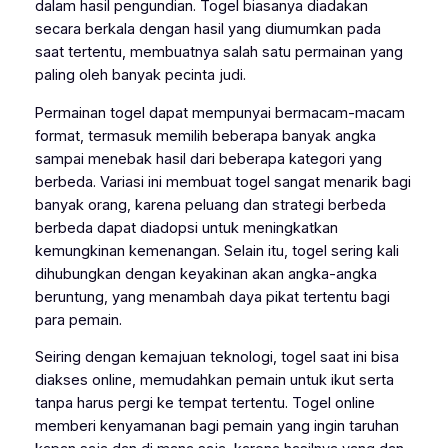
dalam hasil pengundian. Togel biasanya diadakan
secara berkala dengan hasil yang diumumkan pada
saat tertentu, membuatnya salah satu permainan yang
paling oleh banyak pecinta judi.
Permainan togel dapat mempunyai bermacam-macam
format, termasuk memilih beberapa banyak angka
sampai menebak hasil dari beberapa kategori yang
berbeda. Variasi ini membuat togel sangat menarik bagi
banyak orang, karena peluang dan strategi berbeda
berbeda dapat diadopsi untuk meningkatkan
kemungkinan kemenangan. Selain itu, togel sering kali
dihubungkan dengan keyakinan akan angka-angka
beruntung, yang menambah daya pikat tertentu bagi
para pemain.
Seiring dengan kemajuan teknologi, togel saat ini bisa
diakses online, memudahkan pemain untuk ikut serta
tanpa harus pergi ke tempat tertentu. Togel online
memberi kenyamanan bagi pemain yang ingin taruhan