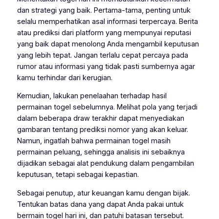
dan strategi yang baik. Pertama-tama, penting untuk
selalu memperhatikan asal informasi terpercaya. Berita
atau prediksi dari platform yang mempunyai reputasi
yang baik dapat menolong Anda mengambil keputusan
yang lebih tepat. Jangan terlalu cepat percaya pada
rumor atau informasi yang tidak pasti sumbernya agar
kamu terhindar dari kerugian.
Kemudian, lakukan penelaahan terhadap hasil
permainan togel sebelumnya. Melihat pola yang terjadi
dalam beberapa draw terakhir dapat menyediakan
gambaran tentang prediksi nomor yang akan keluar.
Namun, ingatlah bahwa permainan togel masih
permainan peluang, sehingga analisis ini sebaiknya
dijadikan sebagai alat pendukung dalam pengambilan
keputusan, tetapi sebagai kepastian.
Sebagai penutup, atur keuangan kamu dengan bijak.
Tentukan batas dana yang dapat Anda pakai untuk
bermain togel hari ini, dan patuhi batasan tersebut.