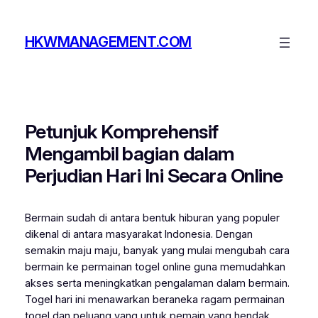
Skip
to
HKWMANAGEMENT.COM
content
Petunjuk Komprehensif
Mengambil bagian dalam
Perjudian Hari Ini Secara Online
Bermain sudah di antara bentuk hiburan yang populer
dikenal di antara masyarakat Indonesia. Dengan
semakin maju maju, banyak yang mulai mengubah cara
bermain ke permainan togel online guna memudahkan
akses serta meningkatkan pengalaman dalam bermain.
Togel hari ini menawarkan beraneka ragam permainan
togel dan peluang yang untuk pemain yang hendak