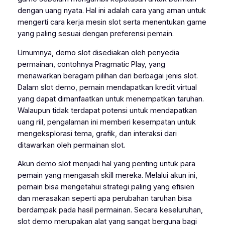
dengan uang nyata. Hal ini adalah cara yang aman untuk
mengerti cara kerja mesin slot serta menentukan game
yang paling sesuai dengan preferensi pemain.
Umumnya, demo slot disediakan oleh penyedia
permainan, contohnya Pragmatic Play, yang
menawarkan beragam pilihan dari berbagai jenis slot.
Dalam slot demo, pemain mendapatkan kredit virtual
yang dapat dimanfaatkan untuk menempatkan taruhan.
Walaupun tidak terdapat potensi untuk mendapatkan
uang riil, pengalaman ini memberi kesempatan untuk
mengeksplorasi tema, grafik, dan interaksi dari
ditawarkan oleh permainan slot.
Akun demo slot menjadi hal yang penting untuk para
pemain yang mengasah skill mereka. Melalui akun ini,
pemain bisa mengetahui strategi paling yang efisien
dan merasakan seperti apa perubahan taruhan bisa
berdampak pada hasil permainan. Secara keseluruhan,
slot demo merupakan alat yang sangat berguna bagi