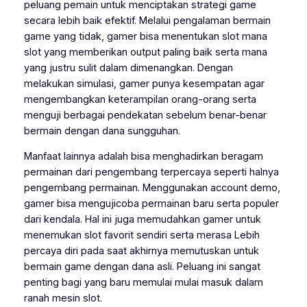
peluang pemain untuk menciptakan strategi game
secara lebih baik efektif. Melalui pengalaman bermain
game yang tidak, gamer bisa menentukan slot mana
slot yang memberikan output paling baik serta mana
yang justru sulit dalam dimenangkan. Dengan
melakukan simulasi, gamer punya kesempatan agar
mengembangkan keterampilan orang-orang serta
menguji berbagai pendekatan sebelum benar-benar
bermain dengan dana sungguhan.
Manfaat lainnya adalah bisa menghadirkan beragam
permainan dari pengembang terpercaya seperti halnya
pengembang permainan. Menggunakan account demo,
gamer bisa mengujicoba permainan baru serta populer
dari kendala. Hal ini juga memudahkan gamer untuk
menemukan slot favorit sendiri serta merasa Lebih
percaya diri pada saat akhirnya memutuskan untuk
bermain game dengan dana asli. Peluang ini sangat
penting bagi yang baru memulai mulai masuk dalam
ranah mesin slot.