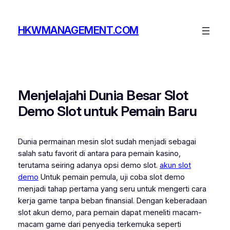
Skip
to
HKWMANAGEMENT.COM
content
Menjelajahi Dunia Besar Slot
Demo Slot untuk Pemain Baru
Dunia permainan mesin slot sudah menjadi sebagai
salah satu favorit di antara para pemain kasino,
terutama seiring adanya opsi demo slot.
akun slot
demo
Untuk pemain pemula, uji coba slot demo
menjadi tahap pertama yang seru untuk mengerti cara
kerja game tanpa beban finansial. Dengan keberadaan
slot akun demo, para pemain dapat meneliti macam-
macam game dari penyedia terkemuka seperti