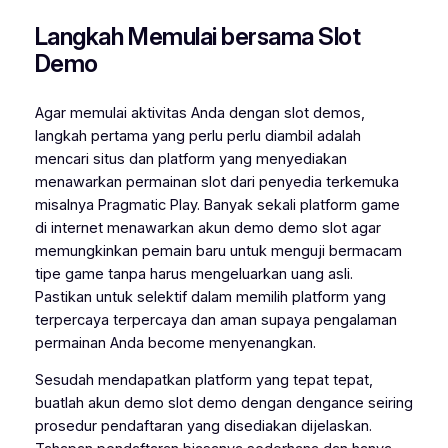
Langkah Memulai bersama Slot
Demo
Agar memulai aktivitas Anda dengan slot demos,
langkah pertama yang perlu perlu diambil adalah
mencari situs dan platform yang menyediakan
menawarkan permainan slot dari penyedia terkemuka
misalnya Pragmatic Play. Banyak sekali platform game
di internet menawarkan akun demo demo slot agar
memungkinkan pemain baru untuk menguji bermacam
tipe game tanpa harus mengeluarkan uang asli.
Pastikan untuk selektif dalam memilih platform yang
terpercaya terpercaya dan aman supaya pengalaman
permainan Anda become menyenangkan.
Sesudah mendapatkan platform yang tepat tepat,
buatlah akun demo slot demo dengan dengance seiring
prosedur pendaftaran yang disediakan dijelaskan.