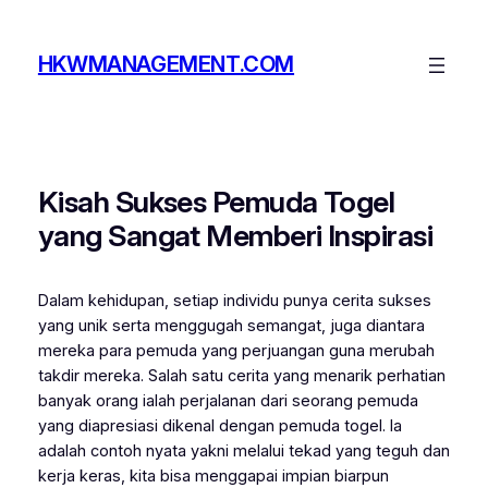
Skip
to
HKWMANAGEMENT.COM
content
Kisah Sukses Pemuda Togel
yang Sangat Memberi Inspirasi
Dalam kehidupan, setiap individu punya cerita sukses
yang unik serta menggugah semangat, juga diantara
mereka para pemuda yang perjuangan guna merubah
takdir mereka. Salah satu cerita yang menarik perhatian
banyak orang ialah perjalanan dari seorang pemuda
yang diapresiasi dikenal dengan pemuda togel. Ia
adalah contoh nyata yakni melalui tekad yang teguh dan
kerja keras, kita bisa menggapai impian biarpun