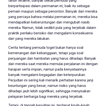
tahun terakhir, banyak sekali pemuda yang
berpartisipasi dalam permainan ini, baik itu sebagai
pemain maupun sebagai penonton. Banyak dari mereka
yang percaya bahwa melalui permainan ini, mereka bisa
mendapatkan keberuntungan dan mengubah nasib
mereka. Namun, tidak sedikit pula yang terjebak dalam
praktik perilaku berisiko dan mengalami konsekuensi
dari yang mereka lakukan.
Cerita tentang pemuda togel bukan hanya soal
kemenangan dan kebanggaan, tetapi juga soal
perjuangan dan hambatan yang harus dihadapi. Banyak
dari mereka saat mereka memulai perjalanan ini dengan
harapan serta impian, namun pada kenyataannya
banyak mengalami kegagalan dan keterpurukan.
Perjudian ini sering kali menarik perhatian karena janji
keuntungan yang besar, namun risiko yang harus
dihadapi jauh lebih signifikan, sehingga menyisakan
pelajaran berharga bagi mereka yang terjebak.
Tetapi, di tengah kesulitan ini, terdapat kisah-kisah