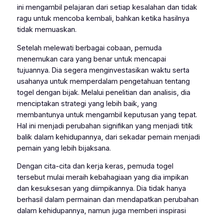
ini mengambil pelajaran dari setiap kesalahan dan tidak
ragu untuk mencoba kembali, bahkan ketika hasilnya
tidak memuaskan.
Setelah melewati berbagai cobaan, pemuda
menemukan cara yang benar untuk mencapai
tujuannya. Dia segera menginvestasikan waktu serta
usahanya untuk memperdalam pengetahuan tentang
togel dengan bijak. Melalui penelitian dan analisis, dia
menciptakan strategi yang lebih baik, yang
membantunya untuk mengambil keputusan yang tepat.
Hal ini menjadi perubahan signifikan yang menjadi titik
balik dalam kehidupannya, dari sekadar pemain menjadi
pemain yang lebih bijaksana.
Dengan cita-cita dan kerja keras, pemuda togel
tersebut mulai meraih kebahagiaan yang dia impikan
dan kesuksesan yang diimpikannya. Dia tidak hanya
berhasil dalam permainan dan mendapatkan perubahan
dalam kehidupannya, namun juga memberi inspirasi