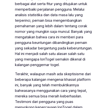
berbagai alat serta fitur yang ditujukan untuk
memperbaiki perjalanan pengguna. Melalui
analisis statistika dan data masa lalu yang
terperinci, pemain bisa mengembangkan
pemahaman yang lebih dalam tentang corak
nomor yang mungkin saja muncul. Banyak yang
mengatakan bahwa cara ini memberi para
pengguna keuntungan dibandingkan pemain
yang sekadar bergantung pada keberuntungan.
Hal ini menjadi salah satu alasan salah satu
yang mengapa IonTogel semakin dikenal di
kalangan penggemar togel.
Terakhir, walaupun masih ada skeptisisme dari
beberapa kalangan mengenai khasiat platform
ini, banyak yang telah membuktikannya
bahwasanya menggunakan cara yang tepat,
mereka semua bisa meraih keberhasilan.
Testimoni dari pengguna yang puas
menyokong kepercayaan IonTogel dalam