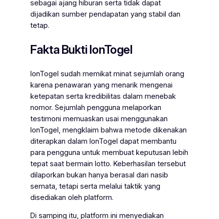
sebagai ajang hiburan serta tidak dapat
dijadikan sumber pendapatan yang stabil dan
tetap.
Fakta Bukti IonTogel
IonTogel sudah memikat minat sejumlah orang
karena penawaran yang menarik mengenai
ketepatan serta kredibilitas dalam menebak
nomor. Sejumlah pengguna melaporkan
testimoni memuaskan usai menggunakan
IonTogel, mengklaim bahwa metode dikenakan
diterapkan dalam IonTogel dapat membantu
para pengguna untuk membuat keputusan lebih
tepat saat bermain lotto. Keberhasilan tersebut
dilaporkan bukan hanya berasal dari nasib
semata, tetapi serta melalui taktik yang
disediakan oleh platform.
Di samping itu, platform ini menyediakan