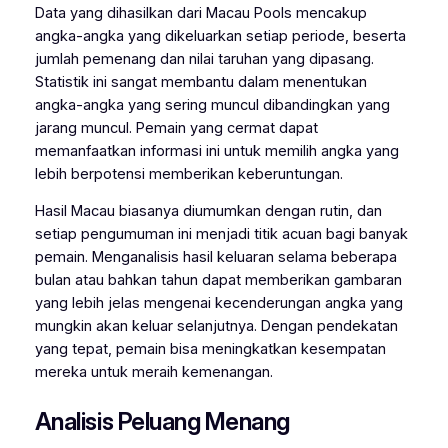
Data yang dihasilkan dari Macau Pools mencakup
angka-angka yang dikeluarkan setiap periode, beserta
jumlah pemenang dan nilai taruhan yang dipasang.
Statistik ini sangat membantu dalam menentukan
angka-angka yang sering muncul dibandingkan yang
jarang muncul. Pemain yang cermat dapat
memanfaatkan informasi ini untuk memilih angka yang
lebih berpotensi memberikan keberuntungan.
Hasil Macau biasanya diumumkan dengan rutin, dan
setiap pengumuman ini menjadi titik acuan bagi banyak
pemain. Menganalisis hasil keluaran selama beberapa
bulan atau bahkan tahun dapat memberikan gambaran
yang lebih jelas mengenai kecenderungan angka yang
mungkin akan keluar selanjutnya. Dengan pendekatan
yang tepat, pemain bisa meningkatkan kesempatan
mereka untuk meraih kemenangan.
Analisis Peluang Menang