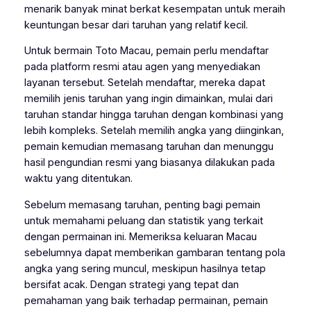
menarik banyak minat berkat kesempatan untuk meraih
keuntungan besar dari taruhan yang relatif kecil.
Untuk bermain Toto Macau, pemain perlu mendaftar
pada platform resmi atau agen yang menyediakan
layanan tersebut. Setelah mendaftar, mereka dapat
memilih jenis taruhan yang ingin dimainkan, mulai dari
taruhan standar hingga taruhan dengan kombinasi yang
lebih kompleks. Setelah memilih angka yang diinginkan,
pemain kemudian memasang taruhan dan menunggu
hasil pengundian resmi yang biasanya dilakukan pada
waktu yang ditentukan.
Sebelum memasang taruhan, penting bagi pemain
untuk memahami peluang dan statistik yang terkait
dengan permainan ini. Memeriksa keluaran Macau
sebelumnya dapat memberikan gambaran tentang pola
angka yang sering muncul, meskipun hasilnya tetap
bersifat acak. Dengan strategi yang tepat dan
pemahaman yang baik terhadap permainan, pemain