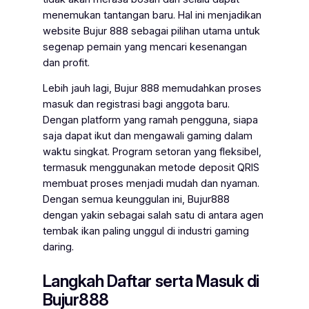
menemukan tantangan baru. Hal ini menjadikan
website Bujur 888 sebagai pilihan utama untuk
segenap pemain yang mencari kesenangan
dan profit.
Lebih jauh lagi, Bujur 888 memudahkan proses
masuk dan registrasi bagi anggota baru.
Dengan platform yang ramah pengguna, siapa
saja dapat ikut dan mengawali gaming dalam
waktu singkat. Program setoran yang fleksibel,
termasuk menggunakan metode deposit QRIS
membuat proses menjadi mudah dan nyaman.
Dengan semua keunggulan ini, Bujur888
dengan yakin sebagai salah satu di antara agen
tembak ikan paling unggul di industri gaming
daring.
Langkah Daftar serta Masuk di
Bujur888