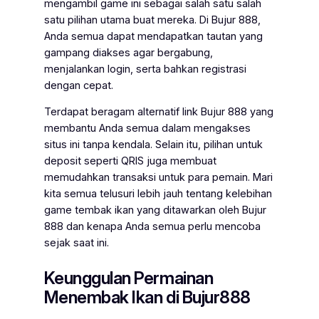
mengambil game ini sebagai salah satu salah
satu pilihan utama buat mereka. Di Bujur 888,
Anda semua dapat mendapatkan tautan yang
gampang diakses agar bergabung,
menjalankan login, serta bahkan registrasi
dengan cepat.
Terdapat beragam alternatif link Bujur 888 yang
membantu Anda semua dalam mengakses
situs ini tanpa kendala. Selain itu, pilihan untuk
deposit seperti QRIS juga membuat
memudahkan transaksi untuk para pemain. Mari
kita semua telusuri lebih jauh tentang kelebihan
game tembak ikan yang ditawarkan oleh Bujur
888 dan kenapa Anda semua perlu mencoba
sejak saat ini.
Keunggulan Permainan
Menembak Ikan di Bujur888