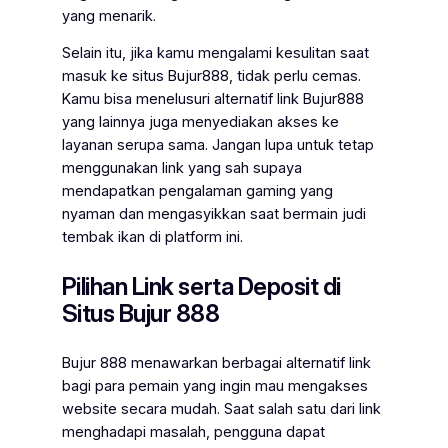
yang menarik.
Selain itu, jika kamu mengalami kesulitan saat
masuk ke situs Bujur888, tidak perlu cemas.
Kamu bisa menelusuri alternatif link Bujur888
yang lainnya juga menyediakan akses ke
layanan serupa sama. Jangan lupa untuk tetap
menggunakan link yang sah supaya
mendapatkan pengalaman gaming yang
nyaman dan mengasyikkan saat bermain judi
tembak ikan di platform ini.
Pilihan Link serta Deposit di
Situs Bujur 888
Bujur 888 menawarkan berbagai alternatif link
bagi para pemain yang ingin mau mengakses
website secara mudah. Saat salah satu dari link
menghadapi masalah, pengguna dapat