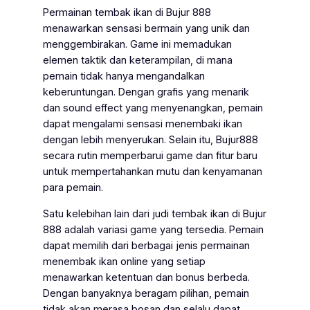
Permainan tembak ikan di Bujur 888
menawarkan sensasi bermain yang unik dan
menggembirakan. Game ini memadukan
elemen taktik dan keterampilan, di mana
pemain tidak hanya mengandalkan
keberuntungan. Dengan grafis yang menarik
dan sound effect yang menyenangkan, pemain
dapat mengalami sensasi menembaki ikan
dengan lebih menyerukan. Selain itu, Bujur888
secara rutin memperbarui game dan fitur baru
untuk mempertahankan mutu dan kenyamanan
para pemain.
Satu kelebihan lain dari judi tembak ikan di Bujur
888 adalah variasi game yang tersedia. Pemain
dapat memilih dari berbagai jenis permainan
menembak ikan online yang setiap
menawarkan ketentuan dan bonus berbeda.
Dengan banyaknya beragam pilihan, pemain
tidak akan merasa bosan dan selalu dapat