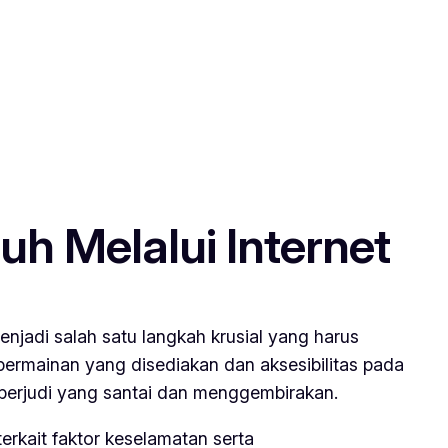
h Melalui Internet
njadi salah satu langkah krusial yang harus
 permainan yang disediakan dan aksesibilitas pada
 berjudi yang santai dan menggembirakan.
rkait faktor keselamatan serta