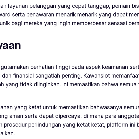
dan layanan pelanggan yang cepat tanggap, pemain bi
reward serta penawaran menarik menarik yang dapat m
 unik bagi mereka yang ingin memperbesar sensasi ber
yaan
engutamakan perhatian tinggi pada aspek keamanan s
adi dan finansial sangatlah penting. Kawanslot memanf
ah yang tidak diinginkan. Ini memastikan bahwa semua 
gesahan yang ketat untuk memastikan bahwasanya semu
yang aman serta dapat dipercaya, di mana para anggota
prosedur perlindungan yang ketat ketat, platform ini 
alkan.