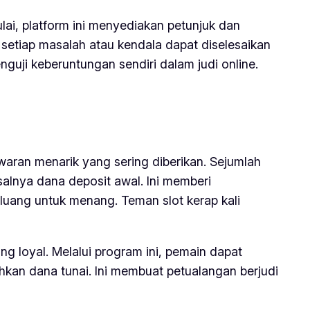
i, platform ini menyediakan petunjuk dan
tiap masalah atau kendala dapat diselesaikan
guji keberuntungan sendiri dalam judi online.
aran menarik yang sering diberikan. Sejumlah
alnya dana deposit awal. Ini memberi
luang untuk menang. Teman slot kerap kali
g loyal. Melalui program ini, pemain dapat
hkan dana tunai. Ini membuat petualangan berjudi