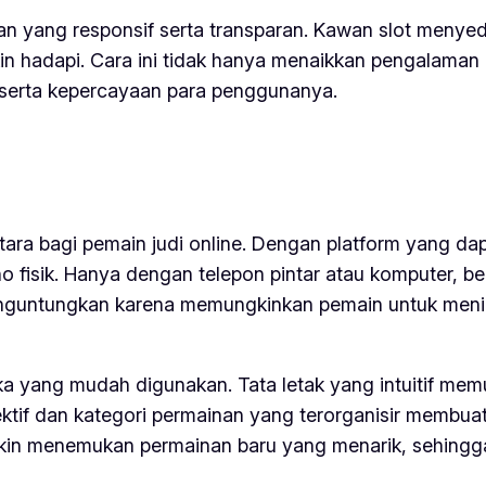
an yang responsif serta transparan. Kawan slot meny
 hadapi. Cara ini tidak hanya menaikkan pengalama
serta kepercayaan para penggunanya.
a bagi pemain judi online. Dengan platform yang dap
ino fisik. Hanya dengan telepon pintar atau komputer, 
enguntungkan karena memungkinkan pemain untuk meni
ka yang mudah digunakan. Tata letak yang intuitif mem
ktif dan kategori permainan yang terorganisir membuat
in menemukan permainan baru yang menarik, sehingg