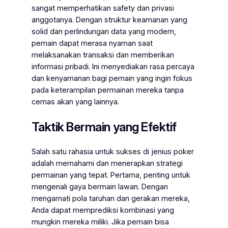
sangat memperhatikan safety dan privasi
anggotanya. Dengan struktur keamanan yang
solid dan perlindungan data yang modern,
pemain dapat merasa nyaman saat
melaksanakan transaksi dan memberikan
informasi pribadi. Ini menyediakan rasa percaya
dan kenyamanan bagi pemain yang ingin fokus
pada keterampilan permainan mereka tanpa
cemas akan yang lainnya.
Taktik Bermain yang Efektif
Salah satu rahasia untuk sukses di jenius poker
adalah memahami dan menerapkan strategi
permainan yang tepat. Pertama, penting untuk
mengenali gaya bermain lawan. Dengan
mengamati pola taruhan dan gerakan mereka,
Anda dapat memprediksi kombinasi yang
mungkin mereka miliki. Jika pemain bisa