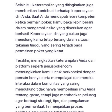
Selain itu, keterampilan yang ditingkatkan juga
memberikan kontribusi terhadap kepercayaan
diri Anda. Saat Anda mendapati lebih kompeten
ketika bermain poker, kamu bakal lebih berani
dalam mengambil risiko yang diperlukan agar
berhasil. Kepercayaan diri yang cukup juga
menolong kamu tetap tenang dalam situasi
tekanan tinggi, yang sering terjadi pada
permainan poker yang ketat.
Terakhir, meningkatkan keterampilan Anda dari
platform seperti jeniuspoker.com
memungkinkan kamu untuk berkoneksi dengan
pemain lainnya serta mempelajari dari mereka.
Interaksi dalam komunitas yang saling
mendukung tidak hanya memperluas ilmu Anda
tentang game, tetapi juga memberikan peluang
agar berbagi strategi, tips, dan pengalaman
yang bermanfaat. Ini menjadikan proses