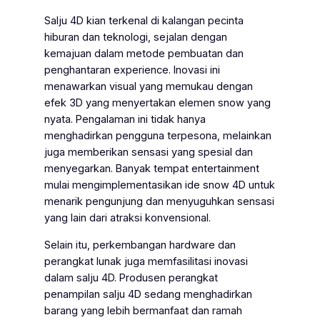
Salju 4D kian terkenal di kalangan pecinta
hiburan dan teknologi, sejalan dengan
kemajuan dalam metode pembuatan dan
penghantaran experience. Inovasi ini
menawarkan visual yang memukau dengan
efek 3D yang menyertakan elemen snow yang
nyata. Pengalaman ini tidak hanya
menghadirkan pengguna terpesona, melainkan
juga memberikan sensasi yang spesial dan
menyegarkan. Banyak tempat entertainment
mulai mengimplementasikan ide snow 4D untuk
menarik pengunjung dan menyuguhkan sensasi
yang lain dari atraksi konvensional.
Selain itu, perkembangan hardware dan
perangkat lunak juga memfasilitasi inovasi
dalam salju 4D. Produsen perangkat
penampilan salju 4D sedang menghadirkan
barang yang lebih bermanfaat dan ramah