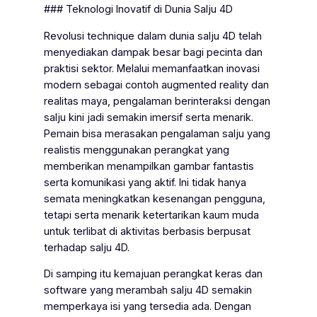
### Teknologi Inovatif di Dunia Salju 4D
Revolusi technique dalam dunia salju 4D telah
menyediakan dampak besar bagi pecinta dan
praktisi sektor. Melalui memanfaatkan inovasi
modern sebagai contoh augmented reality dan
realitas maya, pengalaman berinteraksi dengan
salju kini jadi semakin imersif serta menarik.
Pemain bisa merasakan pengalaman salju yang
realistis menggunakan perangkat yang
memberikan menampilkan gambar fantastis
serta komunikasi yang aktif. Ini tidak hanya
semata meningkatkan kesenangan pengguna,
tetapi serta menarik ketertarikan kaum muda
untuk terlibat di aktivitas berbasis berpusat
terhadap salju 4D.
Di samping itu kemajuan perangkat keras dan
software yang merambah salju 4D semakin
memperkaya isi yang tersedia ada. Dengan