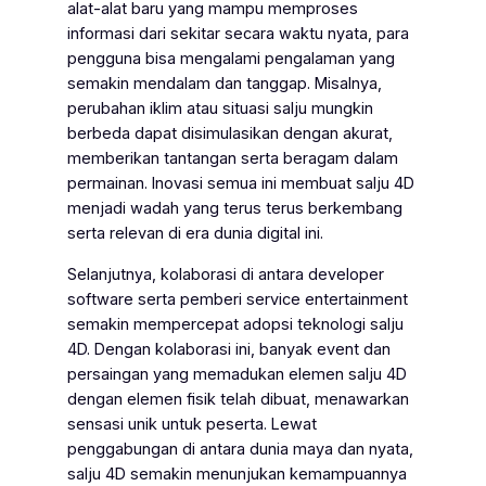
alat-alat baru yang mampu memproses
informasi dari sekitar secara waktu nyata, para
pengguna bisa mengalami pengalaman yang
semakin mendalam dan tanggap. Misalnya,
perubahan iklim atau situasi salju mungkin
berbeda dapat disimulasikan dengan akurat,
memberikan tantangan serta beragam dalam
permainan. Inovasi semua ini membuat salju 4D
menjadi wadah yang terus terus berkembang
serta relevan di era dunia digital ini.
Selanjutnya, kolaborasi di antara developer
software serta pemberi service entertainment
semakin mempercepat adopsi teknologi salju
4D. Dengan kolaborasi ini, banyak event dan
persaingan yang memadukan elemen salju 4D
dengan elemen fisik telah dibuat, menawarkan
sensasi unik untuk peserta. Lewat
penggabungan di antara dunia maya dan nyata,
salju 4D semakin menunjukan kemampuannya