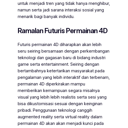
untuk menjadi tren yang tidak hanya menghibur,
namun serta jadi sarana interaksi sosial yang
menarik bagi banyak individu.
Ramalan Futuris Permainan 4D
Futuris permainan 4D diharapkan akan lebih
seru seiring bersamaan dengan perkembangan
teknologi dan gagasan baru di bidang industri
game serta entertainment. Seiring dengan
bertambahnya ketertarikan masyarakat pada
pengalaman yang lebih interaktif dan terbenam,
permainan 4D diperkirakan mampu
memberikan kemampuan segara misalnya
visual yang lebih lebih realistis serta sesi yang
bisa dikustomisasi sesuai dengan keinginan
pribadi. Penggunaan teknologi canggih
augmented reality serta virtual reality dalam
permainan 4D akan akan menjadi kunci pada