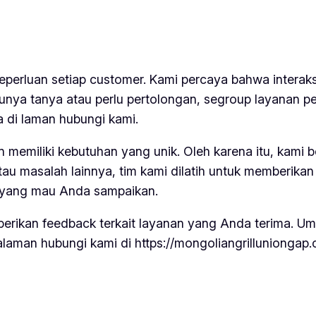
eperluan setiap customer. Kami percaya bahwa interaks
nya tanya atau perlu pertolongan, segroup layanan 
a di laman hubungi kami.
emiliki kebutuhan yang unik. Oleh karena itu, kami 
au masalah lainnya, tim kami dilatih untuk memberikan 
 yang mau Anda sampaikan.
erikan feedback terkait layanan yang Anda terima. Ump
halaman hubungi kami di https://mongoliangrillunionga