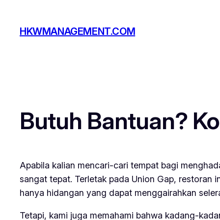
Skip
to
HKWMANAGEMENT.COM
content
Butuh Bantuan? Kon
Apabila kalian mencari-cari tempat bagi menghad
sangat tepat. Terletak pada Union Gap, restoran 
hanya hidangan yang dapat menggairahkan selera,
Tetapi, kami juga memahami bahwa kadang-kadan