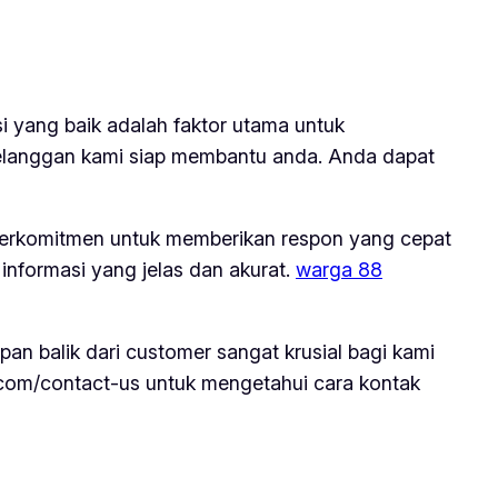
i yang baik adalah faktor utama untuk
pelanggan kami siap membantu anda. Anda dapat
berkomitmen untuk memberikan respon yang cepat
informasi yang jelas dan akurat.
warga 88
an balik dari customer sangat krusial bagi kami
p.com/contact-us untuk mengetahui cara kontak