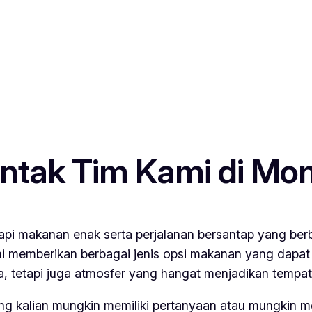
tak Tim Kami di Mong
api makanan enak serta perjalanan bersantap yang berb
ini memberikan berbagai jenis opsi makanan yang dapat 
 tetapi juga atmosfer yang hangat menjadikan tempat 
g kalian mungkin memiliki pertanyaan atau mungkin m