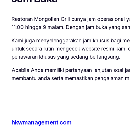
Restoran Mongolian Grill punya jam operasional 
11:00 hingga 9 malam. Dengan jam buka yang san
Kami juga menyelenggarakan jam khusus bagi men
untuk secara rutin mengecek website resmi kami 
penawaran khusus yang sedang berlangsung.
Apabila Anda memiliki pertanyaan lanjutan soal j
membantu anda serta memastikan pengalaman maka
hkwmanagement.com