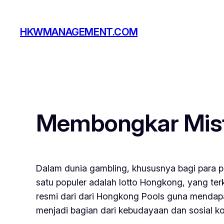
Skip
to
HKWMANAGEMENT.COM
content
Membongkar Miste
Dalam dunia gambling, khususnya bagi para pec
satu populer adalah lotto Hongkong, yang t
resmi dari dari Hongkong Pools guna mendapat
menjadi bagian dari kebudayaan dan sosial k