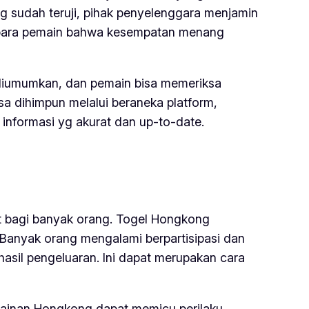
g sudah teruji, pihak penyelenggara menjamin
gi para pemain bahwa kesempatan menang
a diumumkan, dan pemain bisa memeriksa
a dihimpun melalui beraneka platform,
nformasi yg akurat dan up-to-date.
t bagi banyak orang. Togel Hongkong
Banyak orang mengalami berpartisipasi dan
asil pengeluaran. Ini dapat merupakan cara
rmainan Hongkong dapat memicu perilaku