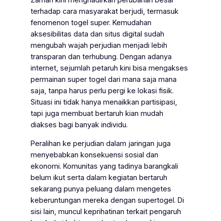
Zaman kini menghadirkan perubahan besar
terhadap cara masyarakat berjudi, termasuk
fenomenon togel super. Kemudahan
aksesibilitas data dan situs digital sudah
mengubah wajah perjudian menjadi lebih
transparan dan terhubung. Dengan adanya
internet, sejumlah petaruh kini bisa mengakses
permainan super togel dari mana saja mana
saja, tanpa harus perlu pergi ke lokasi fisik.
Situasi ini tidak hanya menaikkan partisipasi,
tapi juga membuat bertaruh kian mudah
diakses bagi banyak individu.
Peralihan ke perjudian dalam jaringan juga
menyebabkan konsekuensi sosial dan
ekonomi. Komunitas yang tadinya barangkali
belum ikut serta dalam kegiatan bertaruh
sekarang punya peluang dalam mengetes
keberuntungan mereka dengan supertogel. Di
sisi lain, muncul keprihatinan terkait pengaruh