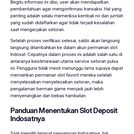
Begitu informasi ini diisi, user akan mendapatkan
pemberitahuan agar mengonfirmasi transaksi. Hal yang
penting adalah selalu memeriksa kembali no dan jumlah
yang sudah didaftarkan agar tidak terjadi kesalahan
saat mengerjakan setoran.
Setelah proses verifikasi selesai, saldo akan langsung
langsung ditambahkan ke dalam akun permainan slot
Indosat. Cepatnya dalam proses ini adalah salah satu di
antaranya keistimewaan utama service setoran pulsa
ini. Pengguna tidak mesti menunggu lama supaya dapat
memainkan permainan slot favorit mereka setelah
menyelesaikan menyelesaikan setoran, maka
pengalaman bermain game menjadi jauh lebih
menyenangkan dan bebas hambatan.
Panduan Menentukan Slot Deposit
Indosatnya
Saat memilih tempat penyetoran Indosatnya, hal