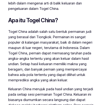
lebih dalam mengenai arti di balik keluaran dan
pengeluaran dalam Togel China.
Apa itu Togel China?
Togel China adalah salah satu bentuk permainan judi
yang berasal dari Tiongkok. Permainan ini sangat
populer di kalangan masyarakat, baik di dalam negeri
maupun di luar negeri, terutama di Indonesia. Dalam
Togel China, pemain dapat memasang taruhan pada
angka-angka tertentu yang akan keluar dalam hasil
undian. Setiap hasil keluaran memiliki makna yang
beragam, dan banyak pemain yang mempercayai
bahwa ada pola tertentu yang dapat dilihat untuk
memprediksi angka yang akan keluar.
Keluaran China merujuk pada hasil undian yang terjadi
pada setiap sesi permainan Togel China. Keluaran ini
biasanya diumumkan secara langsung dan dapat