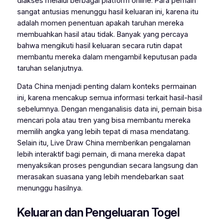
diakses melalui berbagai platform online. Para pemain
sangat antusias menunggu hasil keluaran ini, karena itu
adalah momen penentuan apakah taruhan mereka
membuahkan hasil atau tidak. Banyak yang percaya
bahwa mengikuti hasil keluaran secara rutin dapat
membantu mereka dalam mengambil keputusan pada
taruhan selanjutnya.
Data China menjadi penting dalam konteks permainan
ini, karena mencakup semua informasi terkait hasil-hasil
sebelumnya. Dengan menganalisis data ini, pemain bisa
mencari pola atau tren yang bisa membantu mereka
memilih angka yang lebih tepat di masa mendatang.
Selain itu, Live Draw China memberikan pengalaman
lebih interaktif bagi pemain, di mana mereka dapat
menyaksikan proses pengundian secara langsung dan
merasakan suasana yang lebih mendebarkan saat
menunggu hasilnya.
Keluaran dan Pengeluaran Togel