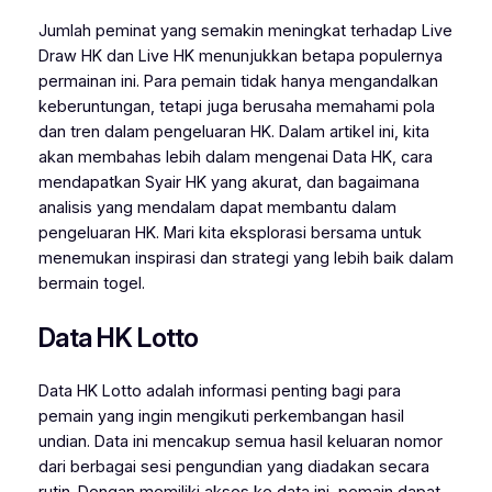
Jumlah peminat yang semakin meningkat terhadap Live
Draw HK dan Live HK menunjukkan betapa populernya
permainan ini. Para pemain tidak hanya mengandalkan
keberuntungan, tetapi juga berusaha memahami pola
dan tren dalam pengeluaran HK. Dalam artikel ini, kita
akan membahas lebih dalam mengenai Data HK, cara
mendapatkan Syair HK yang akurat, dan bagaimana
analisis yang mendalam dapat membantu dalam
pengeluaran HK. Mari kita eksplorasi bersama untuk
menemukan inspirasi dan strategi yang lebih baik dalam
bermain togel.
Data HK Lotto
Data HK Lotto adalah informasi penting bagi para
pemain yang ingin mengikuti perkembangan hasil
undian. Data ini mencakup semua hasil keluaran nomor
dari berbagai sesi pengundian yang diadakan secara
rutin. Dengan memiliki akses ke data ini, pemain dapat