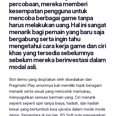
percobaan, mereka memberi
kesempatan pengguna untuk
mencoba berbagai game tanpa
harus melakukan uang. Hal ini sangat
menarik bagi pemain yang baru saja
bergabung serta ingin tahu
mengetahui cara kerja game dan ciri
khas yang tersedia sebelumnya
sebelum mereka berinvestasi dalam
modal asli.
Slot demo yang diciptakan oleh disediakan dari
Pragmatic Play umumnya kali memiliki topik beragam
menarik serta visual yang mencolok memukau,
menyuguhkan sensasi bermain yang. Ciri menarik
seperti seperti spin tanpa biaya, hadiah, dan hadiah
besar yang bertumbuh bisa ujicoba dalam mode mode
demo. Sementara di sisi lain, PG Soft pula menawarkan