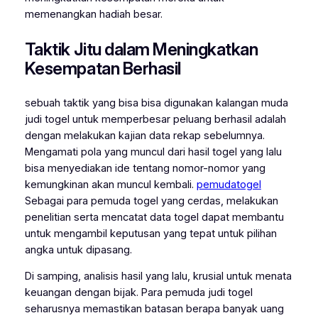
memenangkan hadiah besar.
Taktik Jitu dalam Meningkatkan
Kesempatan Berhasil
sebuah taktik yang bisa bisa digunakan kalangan muda
judi togel untuk memperbesar peluang berhasil adalah
dengan melakukan kajian data rekap sebelumnya.
Mengamati pola yang muncul dari hasil togel yang lalu
bisa menyediakan ide tentang nomor-nomor yang
kemungkinan akan muncul kembali.
pemudatogel
Sebagai para pemuda togel yang cerdas, melakukan
penelitian serta mencatat data togel dapat membantu
untuk mengambil keputusan yang tepat untuk pilihan
angka untuk dipasang.
Di samping, analisis hasil yang lalu, krusial untuk menata
keuangan dengan bijak. Para pemuda judi togel
seharusnya memastikan batasan berapa banyak uang