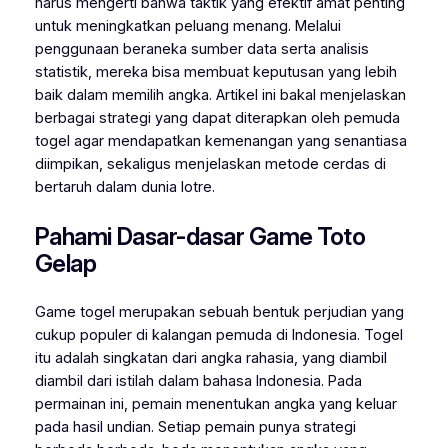
harus mengerti bahwa taktik yang efektif amat penting
untuk meningkatkan peluang menang. Melalui
penggunaan beraneka sumber data serta analisis
statistik, mereka bisa membuat keputusan yang lebih
baik dalam memilih angka. Artikel ini bakal menjelaskan
berbagai strategi yang dapat diterapkan oleh pemuda
togel agar mendapatkan kemenangan yang senantiasa
diimpikan, sekaligus menjelaskan metode cerdas di
bertaruh dalam dunia lotre.
Pahami Dasar-dasar Game Toto
Gelap
Game togel merupakan sebuah bentuk perjudian yang
cukup populer di kalangan pemuda di Indonesia. Togel
itu adalah singkatan dari angka rahasia, yang diambil
diambil dari istilah dalam bahasa Indonesia. Pada
permainan ini, pemain menentukan angka yang keluar
pada hasil undian. Setiap pemain punya strategi