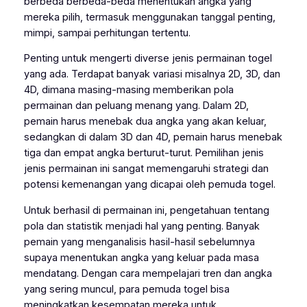
berbeda berbeda-beda menentukan angka yang
mereka pilih, termasuk menggunakan tanggal penting,
mimpi, sampai perhitungan tertentu.
Penting untuk mengerti diverse jenis permainan togel
yang ada. Terdapat banyak variasi misalnya 2D, 3D, dan
4D, dimana masing-masing memberikan pola
permainan dan peluang menang yang. Dalam 2D,
pemain harus menebak dua angka yang akan keluar,
sedangkan di dalam 3D dan 4D, pemain harus menebak
tiga dan empat angka berturut-turut. Pemilihan jenis
jenis permainan ini sangat memengaruhi strategi dan
potensi kemenangan yang dicapai oleh pemuda togel.
Untuk berhasil di permainan ini, pengetahuan tentang
pola dan statistik menjadi hal yang penting. Banyak
pemain yang menganalisis hasil-hasil sebelumnya
supaya menentukan angka yang keluar pada masa
mendatang. Dengan cara mempelajari tren dan angka
yang sering muncul, para pemuda togel bisa
meningkatkan kesempatan mereka untuk