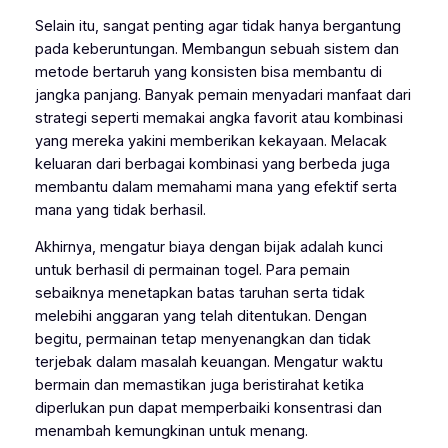
Selain itu, sangat penting agar tidak hanya bergantung
pada keberuntungan. Membangun sebuah sistem dan
metode bertaruh yang konsisten bisa membantu di
jangka panjang. Banyak pemain menyadari manfaat dari
strategi seperti memakai angka favorit atau kombinasi
yang mereka yakini memberikan kekayaan. Melacak
keluaran dari berbagai kombinasi yang berbeda juga
membantu dalam memahami mana yang efektif serta
mana yang tidak berhasil.
Akhirnya, mengatur biaya dengan bijak adalah kunci
untuk berhasil di permainan togel. Para pemain
sebaiknya menetapkan batas taruhan serta tidak
melebihi anggaran yang telah ditentukan. Dengan
begitu, permainan tetap menyenangkan dan tidak
terjebak dalam masalah keuangan. Mengatur waktu
bermain dan memastikan juga beristirahat ketika
diperlukan pun dapat memperbaiki konsentrasi dan
menambah kemungkinan untuk menang.