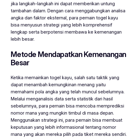
jika langkah-langkah ini dapat memberikan untung
tambahan dalam. Dengan cara menggabungkan analisa
angka dan faktor eksternal, para pemain togel kayu
bisa menyusun strategi yang lebih komprehensif
lengkap serta berpotensi membawa ke kemenangan
lebih besar.
Metode Mendapatkan Kemenangan
Besar
Ketika memainkan togel kayu, salah satu taktik yang
dapat menambah kemungkinan menang yaitu
memahami pola angka yang telah muncul sebelumnya.
Melalui menganalisis data serta statistik dari hasil
sebelumnya, para pemain bisa mencoba memprediksi
nomor mana yang mungkin timbul di masa depan.
Menggunakan strategi ini, para pemain bisa membuat
keputusan yang lebih informasional tentang nomor
mana yang akan mereka pilih pada tiket mereka sendiri.