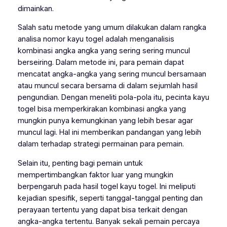
dimainkan.
Salah satu metode yang umum dilakukan dalam rangka
analisa nomor kayu togel adalah menganalisis
kombinasi angka angka yang sering sering muncul
berseiring. Dalam metode ini, para pemain dapat
mencatat angka-angka yang sering muncul bersamaan
atau muncul secara bersama di dalam sejumlah hasil
pengundian. Dengan meneliti pola-pola itu, pecinta kayu
togel bisa memperkirakan kombinasi angka yang
mungkin punya kemungkinan yang lebih besar agar
muncul lagi. Hal ini memberikan pandangan yang lebih
dalam terhadap strategi permainan para pemain.
Selain itu, penting bagi pemain untuk
mempertimbangkan faktor luar yang mungkin
berpengaruh pada hasil togel kayu togel. Ini meliputi
kejadian spesifik, seperti tanggal-tanggal penting dan
perayaan tertentu yang dapat bisa terkait dengan
angka-angka tertentu. Banyak sekali pemain percaya