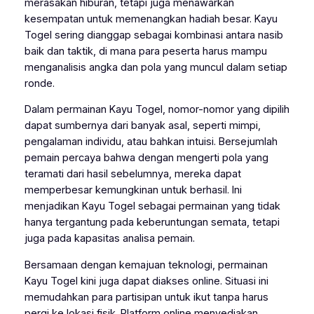
merasakan hiburan, tetapi juga menawarkan
kesempatan untuk memenangkan hadiah besar. Kayu
Togel sering dianggap sebagai kombinasi antara nasib
baik dan taktik, di mana para peserta harus mampu
menganalisis angka dan pola yang muncul dalam setiap
ronde.
Dalam permainan Kayu Togel, nomor-nomor yang dipilih
dapat sumbernya dari banyak asal, seperti mimpi,
pengalaman individu, atau bahkan intuisi. Bersejumlah
pemain percaya bahwa dengan mengerti pola yang
teramati dari hasil sebelumnya, mereka dapat
memperbesar kemungkinan untuk berhasil. Ini
menjadikan Kayu Togel sebagai permainan yang tidak
hanya tergantung pada keberuntungan semata, tetapi
juga pada kapasitas analisa pemain.
Bersamaan dengan kemajuan teknologi, permainan
Kayu Togel kini juga dapat diakses online. Situasi ini
memudahkan para partisipan untuk ikut tanpa harus
pergi ke lokasi fisik. Platform online menyediakan