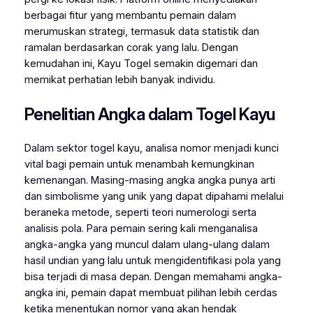
berbagai fitur yang membantu pemain dalam
merumuskan strategi, termasuk data statistik dan
ramalan berdasarkan corak yang lalu. Dengan
kemudahan ini, Kayu Togel semakin digemari dan
memikat perhatian lebih banyak individu.
Penelitian Angka dalam Togel Kayu
Dalam sektor togel kayu, analisa nomor menjadi kunci
vital bagi pemain untuk menambah kemungkinan
kemenangan. Masing-masing angka angka punya arti
dan simbolisme yang unik yang dapat dipahami melalui
beraneka metode, seperti teori numerologi serta
analisis pola. Para pemain sering kali menganalisa
angka-angka yang muncul dalam ulang-ulang dalam
hasil undian yang lalu untuk mengidentifikasi pola yang
bisa terjadi di masa depan. Dengan memahami angka-
angka ini, pemain dapat membuat pilihan lebih cerdas
ketika menentukan nomor yang akan hendak