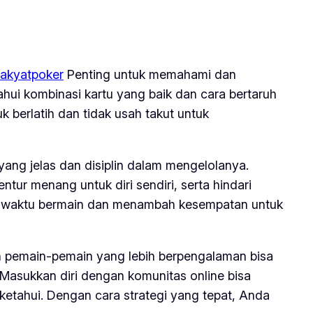
rakyatpoker
Penting untuk memahami dan
ui kombinasi kartu yang baik dan cara bertaruh
 berlatih dan tidak usah takut untuk
ang jelas dan disiplin dalam mengelolanya.
ur menang untuk diri sendiri, serta hindari
ng waktu bermain dan menambah kesempatan untuk
man pemain-pemain yang lebih berpengalaman bisa
Masukkan diri dengan komunitas online bisa
etahui. Dengan cara strategi yang tepat, Anda