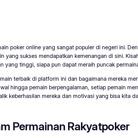
ain poker online yang sangat populer di negeri ini. 
ain yang sukses mendapatkan kemenangan di sini. Kisah
ian yang tinggi, siapa pun dapat meraih puncak perma
pemain terbaik di platform ini dan bagaimana mereka m
awal hingga pemain berpengalaman, setiap pemain mem
balik keberhasilan mereka dan motivasi yang bisa kita d
lam Permainan Rakyatpoker