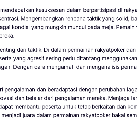
 mendapatkan kesuksesan dalam berpartisipasi di rakya
sentrasi. Mengembangkan rencana taktik yang solid, b
bagai kondisi yang mungkin muncul pada meja. Pemain 
ereka.
enting dari taktik. Di dalam permainan rakyatpoker da
erta yang agresif sering perlu ditantang menggunakan 
ngan. Dengan cara mengamati dan menganalisis permain
dari pengalaman dan beradaptasi dengan perubahan lag
asi dan belajar dari pengalaman mereka. Menjaga lang
 dapat membantu peserta untuk tetap berkaitan dan kom
k menjadi juara dalam permainan rakyatpoker bakal sem