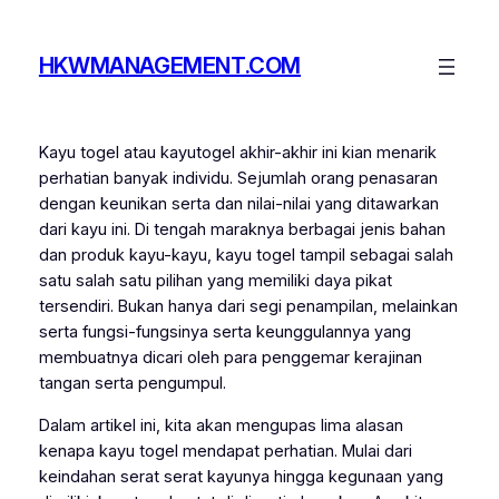
Skip
to
HKWMANAGEMENT.COM
content
Kayu togel atau kayutogel akhir-akhir ini kian menarik
perhatian banyak individu. Sejumlah orang penasaran
dengan keunikan serta dan nilai-nilai yang ditawarkan
dari kayu ini. Di tengah maraknya berbagai jenis bahan
dan produk kayu-kayu, kayu togel tampil sebagai salah
satu salah satu pilihan yang memiliki daya pikat
tersendiri. Bukan hanya dari segi penampilan, melainkan
serta fungsi-fungsinya serta keunggulannya yang
membuatnya dicari oleh para penggemar kerajinan
tangan serta pengumpul.
Dalam artikel ini, kita akan mengupas lima alasan
kenapa kayu togel mendapat perhatian. Mulai dari
keindahan serat serat kayunya hingga kegunaan yang