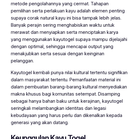
metode pengolahannya yang cermat. Tahapan
pemilihan serta perlakuan kayu adalah elemen penting
supaya corak natural kayu ini bisa tampak lebih jelas.
Banyak perajin sering menghabiskan waktu untuk
merawat dan menyiapkan serta menciptakan karya
yang menggunakan kayutogel supaya mampu dijelajahi
dengan optimal, sehingga mencapai output yang
menakjubkan serta sesuai dengan keinginan
pelanggan.
Kayutogel kembali punya nilai kultural tertentu signifikan
dalam masyarakat tertentu. Pemanfaatan material ini
dalam pembuatan barang-barang kultural menyediakan
makna khusus bagi komunitas setempat. Disamping
sebagai hanya bahan baku untuk kerajinan, kayutogel
seringkali melambangkan identitas dan legasi
kebudayaan yang harus perlu dan dikenalkan kepada
generasi yang akan datang.
Keunggulan Kayu Togel