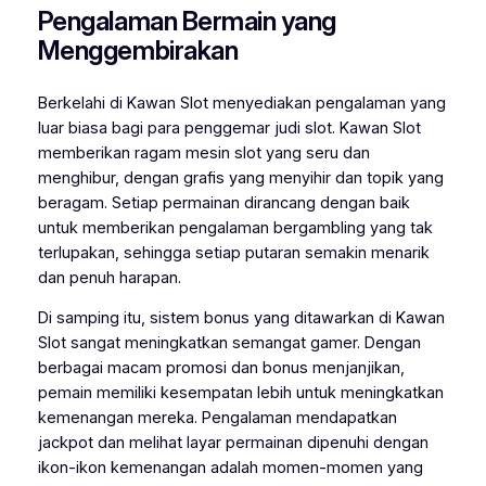
Pengalaman Bermain yang
Menggembirakan
Berkelahi di Kawan Slot menyediakan pengalaman yang
luar biasa bagi para penggemar judi slot. Kawan Slot
memberikan ragam mesin slot yang seru dan
menghibur, dengan grafis yang menyihir dan topik yang
beragam. Setiap permainan dirancang dengan baik
untuk memberikan pengalaman bergambling yang tak
terlupakan, sehingga setiap putaran semakin menarik
dan penuh harapan.
Di samping itu, sistem bonus yang ditawarkan di Kawan
Slot sangat meningkatkan semangat gamer. Dengan
berbagai macam promosi dan bonus menjanjikan,
pemain memiliki kesempatan lebih untuk meningkatkan
kemenangan mereka. Pengalaman mendapatkan
jackpot dan melihat layar permainan dipenuhi dengan
ikon-ikon kemenangan adalah momen-momen yang