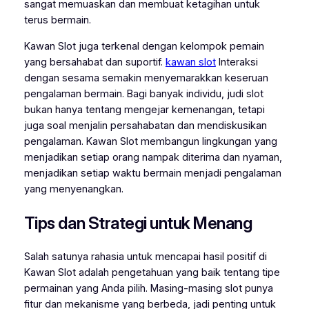
sangat memuaskan dan membuat ketagihan untuk
terus bermain.
Kawan Slot juga terkenal dengan kelompok pemain
yang bersahabat dan suportif.
kawan slot
Interaksi
dengan sesama semakin menyemarakkan keseruan
pengalaman bermain. Bagi banyak individu, judi slot
bukan hanya tentang mengejar kemenangan, tetapi
juga soal menjalin persahabatan dan mendiskusikan
pengalaman. Kawan Slot membangun lingkungan yang
menjadikan setiap orang nampak diterima dan nyaman,
menjadikan setiap waktu bermain menjadi pengalaman
yang menyenangkan.
Tips dan Strategi untuk Menang
Salah satunya rahasia untuk mencapai hasil positif di
Kawan Slot adalah pengetahuan yang baik tentang tipe
permainan yang Anda pilih. Masing-masing slot punya
fitur dan mekanisme yang berbeda, jadi penting untuk