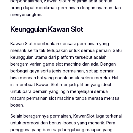
berpengalaman, Kawan Slot menjamin agar semua
orang dapat menikmati permainan dengan nyaman dan
menyenangkan.
Keunggulan Kawan Slot
Kawan Slot memberikan sensasi permainan yang
menarik serta tak terlupakan untuk semua pemain. Satu
keunggulan utama dari platform tersebut adalah
beragam varian game slot machine dan ada. Dengan
berbagai gaya serta jenis permainan, setiap pemain
bisa mencari hal yang cocok untuk selera mereka. Hal
ini membuat Kawan Slot menjadi pilihan yang ideal
untuk para pemain yang ingin menjelajahi semua
macam permainan slot machine tanpa merasa merasa
bosan.
Selain beragamnya permainan, KawanSlot juga terkenal
untuk promosi dan bonus-bonus yang menarik. Para
pengguna yang baru saja bergabung maupun yang