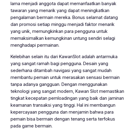
lama menjadi anggota dapat memanfaatkan banyak
tawaran yang menarik yang dapat meningkatkan
pengalaman bermain mereka. Bonus selamat datang
dan promosi setiap minggu menjadi faktor menarik
yang unik, memungkinkan para pengguna untuk
memaksimalkan kemungkinan untung sendiri selagi
menghadapi permainan.
Kelebihan selain itu dari KawanSlot adalah antarmuka
yang sangat ramah bagi pengguna. Desain yang
sederhana ditambah navigasi yang sangat mudah
membantu pemain untuk merasakan sensasi bermain
tanpa adanya gangguan. Dengan menggunakan
teknologi yang sangat modern, Kawan Slot memastikan
tingkat kecepatan pemloadingan yang baik dan jaminan
keamanan transaksi yang tinggi. Hal ini membangun
kepercayaan pengguna dan menjamin bahwa para
pemain bisa bermain dengan tenang serta terfokus
pada game bermain.