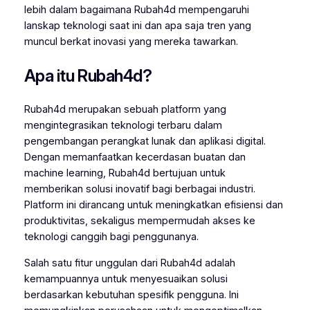
lebih dalam bagaimana Rubah4d mempengaruhi
lanskap teknologi saat ini dan apa saja tren yang
muncul berkat inovasi yang mereka tawarkan.
Apa itu Rubah4d?
Rubah4d merupakan sebuah platform yang
mengintegrasikan teknologi terbaru dalam
pengembangan perangkat lunak dan aplikasi digital.
Dengan memanfaatkan kecerdasan buatan dan
machine learning, Rubah4d bertujuan untuk
memberikan solusi inovatif bagi berbagai industri.
Platform ini dirancang untuk meningkatkan efisiensi dan
produktivitas, sekaligus mempermudah akses ke
teknologi canggih bagi penggunanya.
Salah satu fitur unggulan dari Rubah4d adalah
kemampuannya untuk menyesuaikan solusi
berdasarkan kebutuhan spesifik pengguna. Ini