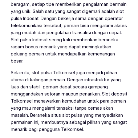
beragam, setiap tipe memberikan pengalaman bermain
yang unik. Salah satu yang sangat digemari adalah slot
pulsa Indosat. Dengan bekerja sama dengan operator
telekomunikasi tersebut, pemain bisa mengalami akses
yang mudah dan pengolahan transaksi dengan cepat.
Slot pulsa Indosat sering kali memberikan beraneka
ragam bonus menarik yang dapat meningkatkan
peluang pemain untuk mendapatkan kemenangan
besar.
Selain itu, slot pulsa Telkomsel juga menjadi pilihan
utama di kalangan pemain. Dengan infrastruktur yang
luas dan stabil, pemain dapat secara gampang
menggandakan setoran maupun penarikan. Slot deposit
Telkomsel menawarkan kemudahan untuk para pemain
yang mau mengalami tansaksi tanpa cemas akan
masalah. Beraneka situs slot pulsa yang menyediakan
permainan ini, membuatnya sebagai pilihan yang sangat
menarik bagi pengguna Telkomsel.