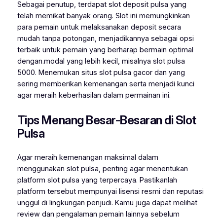
Sebagai penutup, terdapat slot deposit pulsa yang
telah memikat banyak orang. Slot ini memungkinkan
para pemain untuk melaksanakan deposit secara
mudah tanpa potongan, menjadikannya sebagai opsi
terbaik untuk pemain yang berharap bermain optimal
dengan.modal yang lebih kecil, misalnya slot pulsa
5000. Menemukan situs slot pulsa gacor dan yang
sering memberikan kemenangan serta menjadi kunci
agar meraih keberhasilan dalam permainan ini.
Tips Menang Besar-Besaran di Slot
Pulsa
Agar meraih kemenangan maksimal dalam
menggunakan slot pulsa, penting agar menentukan
platform slot pulsa yang terpercaya. Pastikanlah
platform tersebut mempunyai lisensi resmi dan reputasi
unggul di lingkungan penjudi. Kamu juga dapat melihat
review dan pengalaman pemain lainnya sebelum