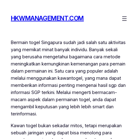
Skip
to
HKWMANAGEMENT.COM
content
Bermain togel Singapura sudah jadi salah satu aktivitas
yang memikat minat banyak individu. Banyak sekali
yang berusaha mengetahui bagaimana cara metode
meningkatkan kemungkinan kemenangan para pemain
dalam permainan ini. Satu cara yang populer adalah
melalui menggunakan kawantogel, yang mana dapat
memberikan informasi penting mengenai hasil sgp dan
informasi SGP terkini. Melalui mengerti bermacam-
macam aspek dalam permainan togel, anda dapat
mengambil keputusan yang lebih lebih smart dan
terinformasi.
Kawan togel bukan sekadar mitos, tetapi merupakan
sebuah jaringan yang dapat bisa menolong para