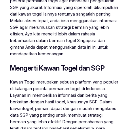
peserta permainan togel agar mendapat pengeluaran
SGP yang akurat. Informasi yang diperoleh dikumpulkan
dari kawan togel lainnya tentunya sangatlah penting.
Melalui akses tepat, anda bisa menggunakan informasi
SGP agar merumuskan strategi bermain yang lebih
efisien. Ayo kita meneliti lebih dalam rahasia
keberhasilan dalam bermain togel Singapura dan
gimana Anda dapat menggunakan data ini ini untuk
mendapatkan kemenangan.
Mengerti Kawan Togel dan SGP
Kawan Togel merupakan sebuah platform yang populer
di kalangan pecinta permainan togel di Indonesia.
Layanan ini memberikan informasi dan berita yang
berkaitan dengan hasil togel, khususnya SGP. Dalam
kawantogel, pemain dapat dengan mudah mengakses
data SGP yang penting untuk membuat strategi
bermain yang lebih efektif. Dengan pemahaman yang
lebih dalam tentang hasil-hasil sebelumnya, para