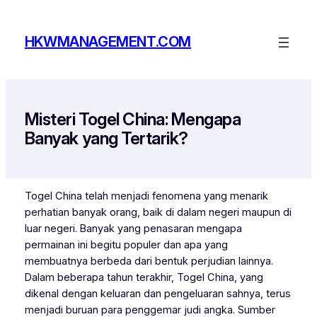
Skip
to
HKWMANAGEMENT.COM
content
Misteri Togel China: Mengapa
Banyak yang Tertarik?
Togel China telah menjadi fenomena yang menarik
perhatian banyak orang, baik di dalam negeri maupun di
luar negeri. Banyak yang penasaran mengapa
permainan ini begitu populer dan apa yang
membuatnya berbeda dari bentuk perjudian lainnya.
Dalam beberapa tahun terakhir, Togel China, yang
dikenal dengan keluaran dan pengeluaran sahnya, terus
menjadi buruan para penggemar judi angka. Sumber