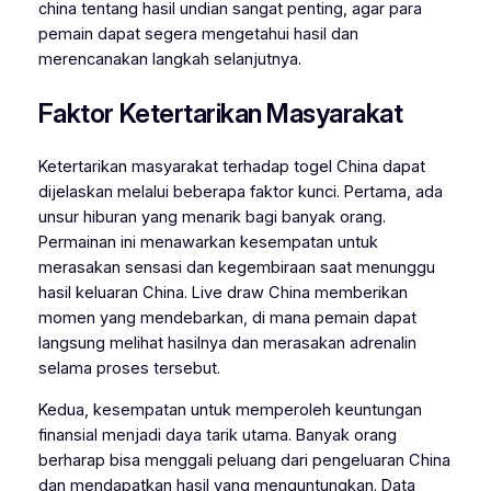
china tentang hasil undian sangat penting, agar para
pemain dapat segera mengetahui hasil dan
merencanakan langkah selanjutnya.
Faktor Ketertarikan Masyarakat
Ketertarikan masyarakat terhadap togel China dapat
dijelaskan melalui beberapa faktor kunci. Pertama, ada
unsur hiburan yang menarik bagi banyak orang.
Permainan ini menawarkan kesempatan untuk
merasakan sensasi dan kegembiraan saat menunggu
hasil keluaran China. Live draw China memberikan
momen yang mendebarkan, di mana pemain dapat
langsung melihat hasilnya dan merasakan adrenalin
selama proses tersebut.
Kedua, kesempatan untuk memperoleh keuntungan
finansial menjadi daya tarik utama. Banyak orang
berharap bisa menggali peluang dari pengeluaran China
dan mendapatkan hasil yang menguntungkan. Data