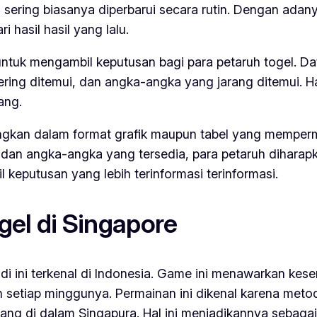
sering biasanya diperbarui secara rutin. Dengan adany
hasil hasil yang lalu.
untuk mengambil keputusan bagi para petaruh togel. Da
ring ditemui, dan angka-angka yang jarang ditemui. H
ang.
hidangkan dalam format grafik maupun tabel yang mempe
dan angka-angka yang tersedia, para petaruh dihara
keputusan yang lebih terinformasi terinformasi.
el di Singapore
udi ini terkenal di Indonesia. Game ini menawarkan k
 setiap minggunya. Permainan ini dikenal karena meto
ang di dalam Singapura. Hal ini menjadikannya sebagai