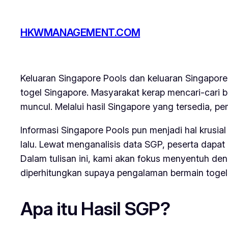
Skip
to
HKWMANAGEMENT.COM
content
Keluaran Singapore Pools dan keluaran Singapor
togel Singapore. Masyarakat kerap mencari-cari 
muncul. Melalui hasil Singapore yang tersedia, 
Informasi Singapore Pools pun menjadi hal krusi
lalu. Lewat menganalisis data SGP, peserta dap
Dalam tulisan ini, kami akan fokus menyentuh de
diperhitungkan supaya pengalaman bermain togel
Apa itu Hasil SGP?