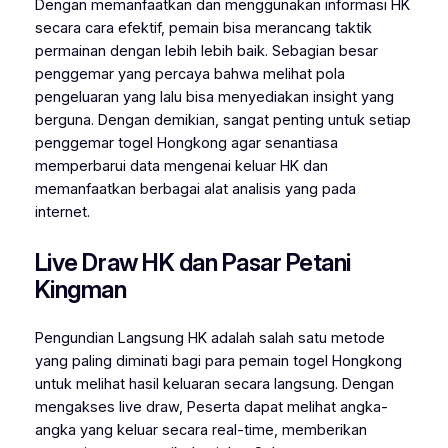
Dengan memanfaatkan dan menggunakan informasi HK
secara cara efektif, pemain bisa merancang taktik
permainan dengan lebih lebih baik. Sebagian besar
penggemar yang percaya bahwa melihat pola
pengeluaran yang lalu bisa menyediakan insight yang
berguna. Dengan demikian, sangat penting untuk setiap
penggemar togel Hongkong agar senantiasa
memperbarui data mengenai keluar HK dan
memanfaatkan berbagai alat analisis yang pada
internet.
Live Draw HK dan Pasar Petani
Kingman
Pengundian Langsung HK adalah salah satu metode
yang paling diminati bagi para pemain togel Hongkong
untuk melihat hasil keluaran secara langsung. Dengan
mengakses live draw, Peserta dapat melihat angka-
angka yang keluar secara real-time, memberikan