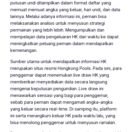
putusan undi ditampilkan dalam format daftar yang
memuat memuat angka yang keluar, hari undi, dan data
lainnya. Melalui adanya informasi ini, pemain bisa
melaksanakan analisis untuk menyusun strategi
permainan yang lebih lebih. Mengumpulkan dan
mempelajari data pengeluaran HK dari waktu ke dapat
meningkatkan peluang pemain dalam mendapatkan
kemenangan.
Sumber utama untuk mendapatkan informasi HK
merupakan situs resmii Hongkong Pools. Pada sini, para
penggemar dapat menemukan live draw HK yang
memberikan menyediakan data secara langsung
mengenai keputusan pengundian. Live draw ini
menawarkan sensasi yang bagi para penggemar,
sebab para pemain dapat mengamati angka-angka
yang keluar secara real-time. Di samping itu, platform
ini serta merangkum keluar HK pada waktu lalu, yang
bisa menolong penggemar untuk menyusun ramalan.