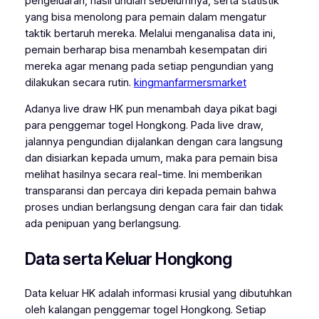
pengeluaran, hasil undian sebelumnya, serta statistik
yang bisa menolong para pemain dalam mengatur
taktik bertaruh mereka. Melalui menganalisa data ini,
pemain berharap bisa menambah kesempatan diri
mereka agar menang pada setiap pengundian yang
dilakukan secara rutin.
kingmanfarmersmarket
Adanya live draw HK pun menambah daya pikat bagi
para penggemar togel Hongkong. Pada live draw,
jalannya pengundian dijalankan dengan cara langsung
dan disiarkan kepada umum, maka para pemain bisa
melihat hasilnya secara real-time. Ini memberikan
transparansi dan percaya diri kepada pemain bahwa
proses undian berlangsung dengan cara fair dan tidak
ada penipuan yang berlangsung.
Data serta Keluar Hongkong
Data keluar HK adalah informasi krusial yang dibutuhkan
oleh kalangan penggemar togel Hongkong. Setiap