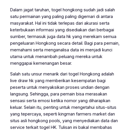
Dalam jagat taruhan, togel hongkong sudah jadi salah
satu permainan yang paling paling digemari di antara
masyarakat. Hal ini tidak terlepas dari akurasi serta
keterbukaan informasi yang disediakan dari berbagai
sumber, termasuk juga data hk yang merekam semua
pengeluaran Hongkong secara detail. Bagi para pemain,
memahami serta menganalisa data ini menjadi kunci
utama untuk menambah peluang mereka untuk
menggapai kemenangan besar.
Salah satu unsur menarik dari togel Hongkong adalah
live draw hk yang memberikan kesempatan bagi
peserta untuk menyaksikan proses undian dengan
langsung. Sehingga, para pemain bisa merasakan
sensasi serta emosi ketika nomor yang diharapkan
keluar. Selain itu, penting untuk mengetahui situs-situs
yang tepercaya, seperti kingman farmers market dan
situs asli hongkong pools, yang menyediakan data dan
service terkait togel HK. Tulisan ini bakal membahas