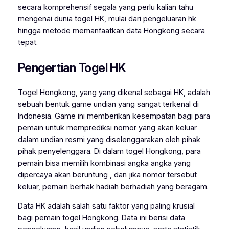
secara komprehensif segala yang perlu kalian tahu
mengenai dunia togel HK, mulai dari pengeluaran hk
hingga metode memanfaatkan data Hongkong secara
tepat.
Pengertian Togel HK
Togel Hongkong, yang yang dikenal sebagai HK, adalah
sebuah bentuk game undian yang sangat terkenal di
Indonesia. Game ini memberikan kesempatan bagi para
pemain untuk memprediksi nomor yang akan keluar
dalam undian resmi yang diselenggarakan oleh pihak
pihak penyelenggara. Di dalam togel Hongkong, para
pemain bisa memilih kombinasi angka angka yang
dipercaya akan beruntung , dan jika nomor tersebut
keluar, pemain berhak hadiah berhadiah yang beragam.
Data HK adalah salah satu faktor yang paling krusial
bagi pemain togel Hongkong. Data ini berisi data