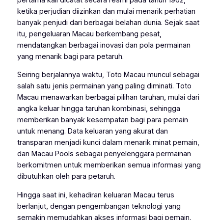
ketika perjudian diizinkan dan mulai menarik perhatian
banyak penjudi dari berbagai belahan dunia. Sejak saat
itu, pengeluaran Macau berkembang pesat,
mendatangkan berbagai inovasi dan pola permainan
yang menarik bagi para petaruh.
Seiring berjalannya waktu, Toto Macau muncul sebagai
salah satu jenis permainan yang paling diminati. Toto
Macau menawarkan berbagai pilihan taruhan, mulai dari
angka keluar hingga taruhan kombinasi, sehingga
memberikan banyak kesempatan bagi para pemain
untuk menang. Data keluaran yang akurat dan
transparan menjadi kunci dalam menarik minat pemain,
dan Macau Pools sebagai penyelenggara permainan
berkomitmen untuk memberikan semua informasi yang
dibutuhkan oleh para petaruh.
Hingga saat ini, kehadiran keluaran Macau terus
berlanjut, dengan pengembangan teknologi yang
semakin memudahkan akses informasi bagi pemain.