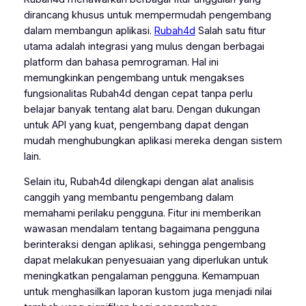
dirancang khusus untuk mempermudah pengembang
dalam membangun aplikasi.
Rubah4d
Salah satu fitur
utama adalah integrasi yang mulus dengan berbagai
platform dan bahasa pemrograman. Hal ini
memungkinkan pengembang untuk mengakses
fungsionalitas Rubah4d dengan cepat tanpa perlu
belajar banyak tentang alat baru. Dengan dukungan
untuk API yang kuat, pengembang dapat dengan
mudah menghubungkan aplikasi mereka dengan sistem
lain.
Selain itu, Rubah4d dilengkapi dengan alat analisis
canggih yang membantu pengembang dalam
memahami perilaku pengguna. Fitur ini memberikan
wawasan mendalam tentang bagaimana pengguna
berinteraksi dengan aplikasi, sehingga pengembang
dapat melakukan penyesuaian yang diperlukan untuk
meningkatkan pengalaman pengguna. Kemampuan
untuk menghasilkan laporan kustom juga menjadi nilai