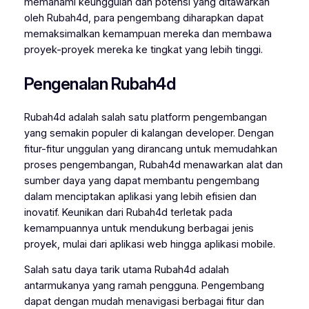
memahami keunggulan dan potensi yang ditawarkan
oleh Rubah4d, para pengembang diharapkan dapat
memaksimalkan kemampuan mereka dan membawa
proyek-proyek mereka ke tingkat yang lebih tinggi.
Pengenalan Rubah4d
Rubah4d adalah salah satu platform pengembangan
yang semakin populer di kalangan developer. Dengan
fitur-fitur unggulan yang dirancang untuk memudahkan
proses pengembangan, Rubah4d menawarkan alat dan
sumber daya yang dapat membantu pengembang
dalam menciptakan aplikasi yang lebih efisien dan
inovatif. Keunikan dari Rubah4d terletak pada
kemampuannya untuk mendukung berbagai jenis
proyek, mulai dari aplikasi web hingga aplikasi mobile.
Salah satu daya tarik utama Rubah4d adalah
antarmukanya yang ramah pengguna. Pengembang
dapat dengan mudah menavigasi berbagai fitur dan