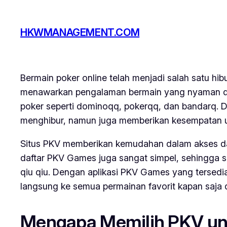
Skip
to
HKWMANAGEMENT.COM
content
Bermain poker online telah menjadi salah satu hi
menawarkan pengalaman bermain yang nyaman dan
poker seperti dominoqq, pokerqq, dan bandarq. 
menghibur, namun juga memberikan kesempatan un
Situs PKV memberikan kemudahan dalam akses da
daftar PKV Games juga sangat simpel, sehingga 
qiu qiu. Dengan aplikasi PKV Games yang tersedi
langsung ke semua permainan favorit kapan saja 
Mengapa Memilih PKV unt