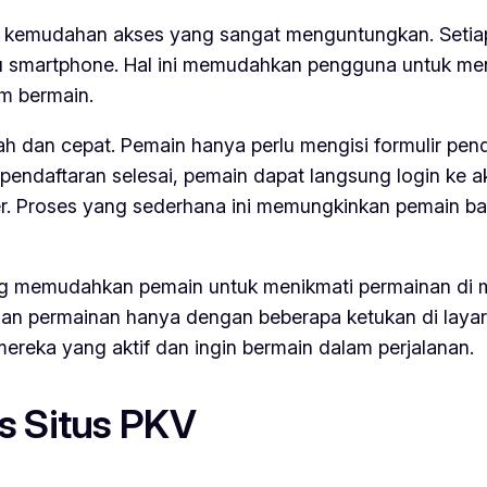
an kemudahan akses yang sangat menguntungkan. Setia
au smartphone. Hal ini memudahkan pengguna untuk men
am bermain.
ah dan cepat. Pemain hanya perlu mengisi formulir pen
pendaftaran selesai, pemain dapat langsung login ke a
er. Proses yang sederhana ini memungkinkan pemain b
yang memudahkan pemain untuk menikmati permainan di
an permainan hanya dengan beberapa ketukan di layar
mereka yang aktif dan ingin bermain dalam perjalanan.
s Situs PKV