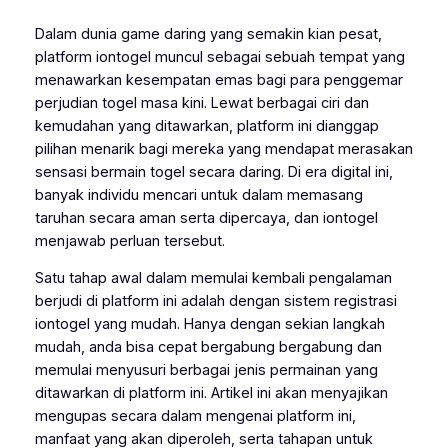
Dalam dunia game daring yang semakin kian pesat,
platform iontogel muncul sebagai sebuah tempat yang
menawarkan kesempatan emas bagi para penggemar
perjudian togel masa kini. Lewat berbagai ciri dan
kemudahan yang ditawarkan, platform ini dianggap
pilihan menarik bagi mereka yang mendapat merasakan
sensasi bermain togel secara daring. Di era digital ini,
banyak individu mencari untuk dalam memasang
taruhan secara aman serta dipercaya, dan iontogel
menjawab perluan tersebut.
Satu tahap awal dalam memulai kembali pengalaman
berjudi di platform ini adalah dengan sistem registrasi
iontogel yang mudah. Hanya dengan sekian langkah
mudah, anda bisa cepat bergabung bergabung dan
memulai menyusuri berbagai jenis permainan yang
ditawarkan di platform ini. Artikel ini akan menyajikan
mengupas secara dalam mengenai platform ini,
manfaat yang akan diperoleh, serta tahapan untuk