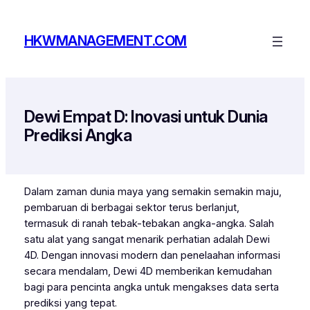
Skip
to
HKWMANAGEMENT.COM
content
Dewi Empat D: Inovasi untuk Dunia
Prediksi Angka
Dalam zaman dunia maya yang semakin semakin maju,
pembaruan di berbagai sektor terus berlanjut,
termasuk di ranah tebak-tebakan angka-angka. Salah
satu alat yang sangat menarik perhatian adalah Dewi
4D. Dengan innovasi modern dan penelaahan informasi
secara mendalam, Dewi 4D memberikan kemudahan
bagi para pencinta angka untuk mengakses data serta
prediksi yang tepat.