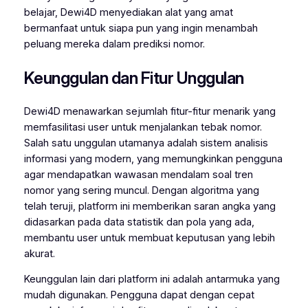
belajar, Dewi4D menyediakan alat yang amat
bermanfaat untuk siapa pun yang ingin menambah
peluang mereka dalam prediksi nomor.
Keunggulan dan Fitur Unggulan
Dewi4D menawarkan sejumlah fitur-fitur menarik yang
memfasilitasi user untuk menjalankan tebak nomor.
Salah satu unggulan utamanya adalah sistem analisis
informasi yang modern, yang memungkinkan pengguna
agar mendapatkan wawasan mendalam soal tren
nomor yang sering muncul. Dengan algoritma yang
telah teruji, platform ini memberikan saran angka yang
didasarkan pada data statistik dan pola yang ada,
membantu user untuk membuat keputusan yang lebih
akurat.
Keunggulan lain dari platform ini adalah antarmuka yang
mudah digunakan. Pengguna dapat dengan cepat