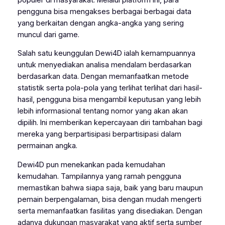
pengguna bisa mengakses berbagai berbagai data
yang berkaitan dengan angka-angka yang sering
muncul dari game.
Salah satu keunggulan Dewi4D ialah kemampuannya
untuk menyediakan analisa mendalam berdasarkan
berdasarkan data. Dengan memanfaatkan metode
statistik serta pola-pola yang terlihat terlihat dari hasil-
hasil, pengguna bisa mengambil keputusan yang lebih
lebih informasional tentang nomor yang akan akan
dipilih. Ini memberikan kepercayaan diri tambahan bagi
mereka yang berpartisipasi berpartisipasi dalam
permainan angka.
Dewi4D pun menekankan pada kemudahan
kemudahan. Tampilannya yang ramah pengguna
memastikan bahwa siapa saja, baik yang baru maupun
pemain berpengalaman, bisa dengan mudah mengerti
serta memanfaatkan fasilitas yang disediakan. Dengan
adanya dukungan masyarakat yang aktif serta sumber