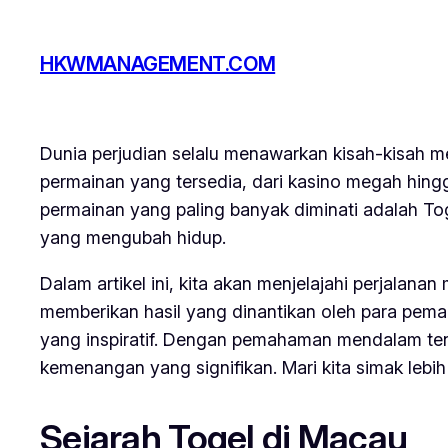
Skip
to
HKWMANAGEMENT.COM
content
Dunia perjudian selalu menawarkan kisah-kisah m
permainan yang tersedia, dari kasino megah hingg
permainan yang paling banyak diminati adalah To
yang mengubah hidup.
Dalam artikel ini, kita akan menjelajahi perjala
memberikan hasil yang dinantikan oleh para pema
yang inspiratif. Dengan pemahaman mendalam te
kemenangan yang signifikan. Mari kita simak lebih 
Sejarah Togel di Macau