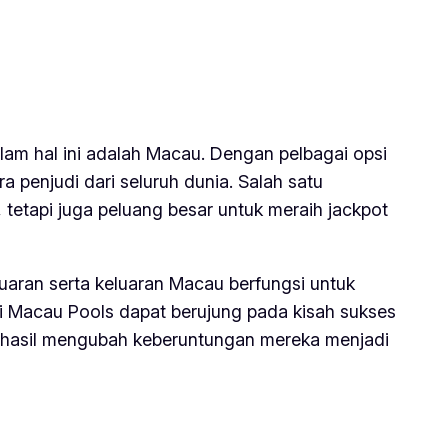
lam hal ini adalah Macau. Dengan pelbagai opsi
 penjudi dari seluruh dunia. Salah satu
etapi juga peluang besar untuk meraih jackpot
luaran serta keluaran Macau berfungsi untuk
i Macau Pools dapat berujung pada kisah sukses
rhasil mengubah keberuntungan mereka menjadi