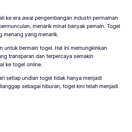
bali ke era awal pengembangan industri permainan
ai bermunculan, menarik minat banyak pemain. Togel
ng menang yang menarik.
 untuk bermain togel. Hal ini memungkinkan
ang transparan dan terpercaya semakin
 ke togel online.
ri setiap undian togel tidak hanya menjadi
anggap sebagai hiburan, togel kini telah menjadi