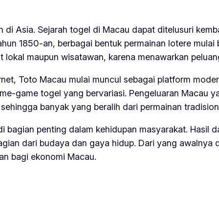
n di Asia. Sejarah togel di Macau dapat ditelusuri kem
a tahun 1850-an, berbagai bentuk permainan lotere mul
akat lokal maupun wisatawan, karena menawarkan pelua
net, Toto Macau mulai muncul sebagai platform modern
game-game togel yang bervariasi. Pengeluaran Macau y
hingga banyak yang beralih dari permainan tradisional
i bagian penting dalam kehidupan masyarakat. Hasil da
agian dari budaya dan gaya hidup. Dari yang awalnya di
ikan bagi ekonomi Macau.