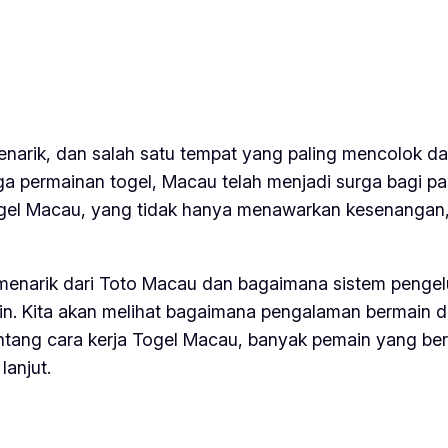
enarik, dan salah satu tempat yang paling mencolok da
a permainan togel, Macau telah menjadi surga bagi para
gel Macau, yang tidak hanya menawarkan kesenangan, t
nan menarik dari Toto Macau dan bagaimana sistem penge
in. Kita akan melihat bagaimana pengalaman bermain d
ntang cara kerja Togel Macau, banyak pemain yang be
lanjut.