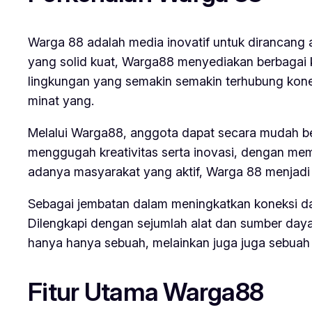
Warga 88 adalah media inovatif untuk dirancan
yang solid kuat, Warga88 menyediakan berbagai
lingkungan yang semakin semakin terhubung kone
minat yang.
Melalui Warga88, anggota dapat secara mudah berin
menggugah kreativitas serta inovasi, dengan mem
adanya masyarakat yang aktif, Warga 88 menjadi 
Sebagai jembatan dalam meningkatkan koneksi d
Dilengkapi dengan sejumlah alat dan sumber daya
hanya hanya sebuah, melainkan juga juga sebuah k
Fitur Utama Warga88