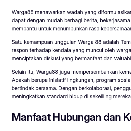
Warga88 menawarkan wadah yang diformulasikan u
dapat dengan mudah berbagi berita, bekerjasama
membantu untuk menumbuhkan rasa kebersamaan d
Satu kemampuan unggulan Warga 88 adalah Temp
respon terhadap kendala yang muncul oleh warg
menciptakan diskusi yang bermanfaat dan valuabl
Selain itu, Warga88 juga mempersembahkan kemam
Apakah berupa inisiatif lingkungan, program sos
bertindak bersama. Dengan berkolaborasi, penggu
meningkatkan standard hidup di sekeliling mereka
Manfaat Hubungan dan K