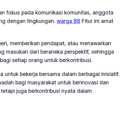
an fokus pada komunikasi komunitas, anggota
ing dengan lingkungan.
warga 88
Fitur ini amat
eri, memberikan pendapat, atau menawarkan
 masukan dari beraneka perspektif, sehingga
gi setiap orang untuk berkontribusi.
tuk bekerja bersama dalam berbagai inisiatif.
 wadah bagi masyarakat untuk berinovasi dan
etapi juga berkontribusi nyata dalam