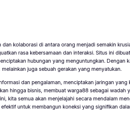
 dan kolaborasi di antara orang menjadi semakin krus
uatkan rasa kebersamaan dan interaksi. Situs ini dib
 menciptakan hubungan yang menguntungkan. Dengan 
, melainkan juga sebuah gerakan yang menyatukan.
informasi dan pengalaman, menciptakan jaringan yang k
dikan hingga bisnis, membuat warga88 sebagai wadah y
l ini, kita semua akan menjelajahi secara mendalam m
 efektif untuk membangun koneksi yang signifikan dala