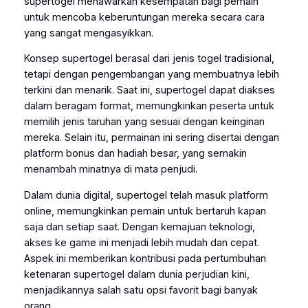
supertogel menawarkan kesempatan bagi pemain
untuk mencoba keberuntungan mereka secara cara
yang sangat mengasyikkan.
Konsep supertogel berasal dari jenis togel tradisional,
tetapi dengan pengembangan yang membuatnya lebih
terkini dan menarik. Saat ini, supertogel dapat diakses
dalam beragam format, memungkinkan peserta untuk
memilih jenis taruhan yang sesuai dengan keinginan
mereka. Selain itu, permainan ini sering disertai dengan
platform bonus dan hadiah besar, yang semakin
menambah minatnya di mata penjudi.
Dalam dunia digital, supertogel telah masuk platform
online, memungkinkan pemain untuk bertaruh kapan
saja dan setiap saat. Dengan kemajuan teknologi,
akses ke game ini menjadi lebih mudah dan cepat.
Aspek ini memberikan kontribusi pada pertumbuhan
ketenaran supertogel dalam dunia perjudian kini,
menjadikannya salah satu opsi favorit bagi banyak
orang.