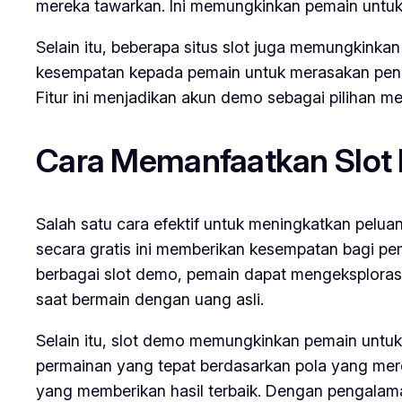
mereka tawarkan. Ini memungkinkan pemain untuk
Selain itu, beberapa situs slot juga memungkink
kesempatan kepada pemain untuk merasakan penga
Fitur ini menjadikan akun demo sebagai pilihan m
Cara Memanfaatkan Slot
Salah satu cara efektif untuk meningkatkan pel
secara gratis ini memberikan kesempatan bagi p
berbagai slot demo, pemain dapat mengeksplorasi 
saat bermain dengan uang asli.
Selain itu, slot demo memungkinkan pemain untuk
permainan yang tepat berdasarkan pola yang mere
yang memberikan hasil terbaik. Dengan pengalama