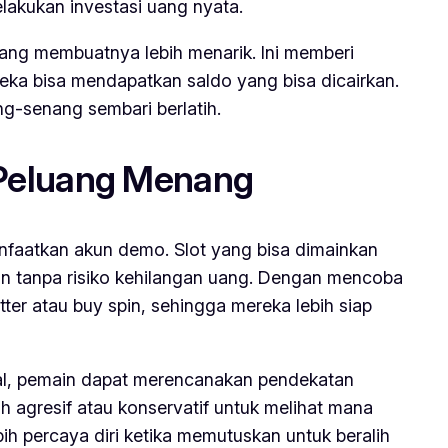
akukan investasi uang nyata.
yang membuatnya lebih menarik. Ini memberi
ka bisa mendapatkan saldo yang bisa dicairkan.
ng-senang sembari berlatih.
Peluang Menang
nfaatkan akun demo. Slot yang bisa dimainkan
n tanpa risiko kehilangan uang. Dengan mencoba
ter atau buy spin, sehingga mereka lebih siap
ial, pemain dapat merencanakan pendekatan
 agresif atau konservatif untuk melihat mana
h percaya diri ketika memutuskan untuk beralih