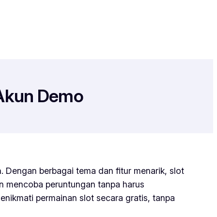
n Akun Demo
. Dengan berbagai tema dan fitur menarik, slot
n mencoba peruntungan tanpa harus
nikmati permainan slot secara gratis, tanpa