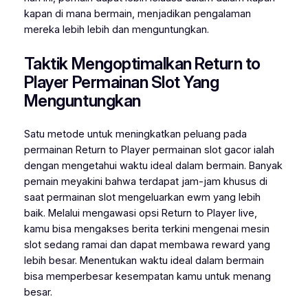
kapan di mana bermain, menjadikan pengalaman
mereka lebih lebih dan menguntungkan.
Taktik Mengoptimalkan Return to
Player Permainan Slot Yang
Menguntungkan
Satu metode untuk meningkatkan peluang pada
permainan Return to Player permainan slot gacor ialah
dengan mengetahui waktu ideal dalam bermain. Banyak
pemain meyakini bahwa terdapat jam-jam khusus di
saat permainan slot mengeluarkan ewm yang lebih
baik. Melalui mengawasi opsi Return to Player live,
kamu bisa mengakses berita terkini mengenai mesin
slot sedang ramai dan dapat membawa reward yang
lebih besar. Menentukan waktu ideal dalam bermain
bisa memperbesar kesempatan kamu untuk menang
besar.