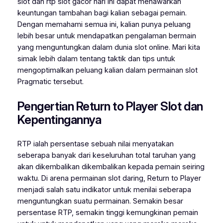
slot dan rtp slot gacor hari ini dapat menawarkan
keuntungan tambahan bagi kalian sebagai pemain.
Dengan memahami semua ini, kalian punya peluang
lebih besar untuk mendapatkan pengalaman bermain
yang menguntungkan dalam dunia slot online. Mari kita
simak lebih dalam tentang taktik dan tips untuk
mengoptimalkan peluang kalian dalam permainan slot
Pragmatic tersebut.
Pengertian Return to Player Slot dan
Kepentingannya
RTP ialah persentase sebuah nilai menyatakan
seberapa banyak dari keseluruhan total taruhan yang
akan dikembalikan dikembalikan kepada pemain seiring
waktu. Di arena permainan slot daring, Return to Player
menjadi salah satu indikator untuk menilai seberapa
menguntungkan suatu permainan. Semakin besar
persentase RTP, semakin tinggi kemungkinan pemain