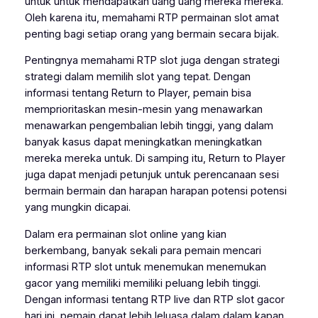
untuk untuk mendapatkan uang uang mereka mereka.
Oleh karena itu, memahami RTP permainan slot amat
penting bagi setiap orang yang bermain secara bijak.
Pentingnya memahami RTP slot juga dengan strategi
strategi dalam memilih slot yang tepat. Dengan
informasi tentang Return to Player, pemain bisa
memprioritaskan mesin-mesin yang menawarkan
menawarkan pengembalian lebih tinggi, yang dalam
banyak kasus dapat meningkatkan meningkatkan
mereka mereka untuk. Di samping itu, Return to Player
juga dapat menjadi petunjuk untuk perencanaan sesi
bermain bermain dan harapan harapan potensi potensi
yang mungkin dicapai.
Dalam era permainan slot online yang kian
berkembang, banyak sekali para pemain mencari
informasi RTP slot untuk menemukan menemukan
gacor yang memiliki memiliki peluang lebih tinggi.
Dengan informasi tentang RTP live dan RTP slot gacor
hari ini, pemain dapat lebih leluasa dalam dalam kapan