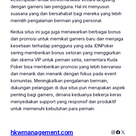
dengan gamers lain pengguna. Hal ini menyusun
suasana yang dan bersahabat bagi mereka yang lebih
memilih pengalaman bermain yang personal.
Kedua situs ini juga juga menawarkan berbagai bonus
dan promosi untuk memikat gamers baru dan menjaga
kesetiaan terhadap pengguna yang ada. IDNPoker
sering memberikan bonus setoran yang menggiurkan
dan skema VIP untuk pemain setia, sementara Kuda
Poker bisa memberikan promosi yang lebih bervariasi
dan menarik dan menarik dengan fokus pada event
komunitas. Meningkatkan pengalaman bermain,
dukungan pelanggan di dua situs pun merupakan aspek
penting bagi gamers, dimana keduanya bekerja keras
menyediakan support yang responsif dan produktif
untuk memenuhi kebutuhan para pemain.
hkwmanagement.com
Instagram
Faceboo
X