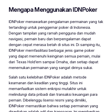
Mengapa Menggunakan IDNPoker
IDNPoker menawarkan pengalaman permainan yang tak
tertandingi untuk penggemar poker di Indonesia.
Dengan tampilan yang ramah pengguna dan mudah
navigasi, pemain baru dan berpengalaman dapat
dengan cepat merasa betah di situs ini. Di samping itu,
IDNPoker memfasilitasi berbagai jenis game poker
yang dapat memenuhi keinginan semua pemain, mulai
dari Texas Hold’em sampai Omaha, dan setiap dapat
menemukan permainan yang sangat dirinya sukai.
Salah satu kelebihan IDNPoker adalah metode
keamanan dan keadilan yang tinggi. Situs ini
memanfaatkan sistem enkripsi mutakhir untuk
melindungi data pribadi dan transaksi keuangan para
pemain. Dibelenggu lisensi resmi yang dimiliki,
IDNPoker memastikan bahwa setiap permainan yang
disediakan adalah adil dan transparan. Ini memberikan