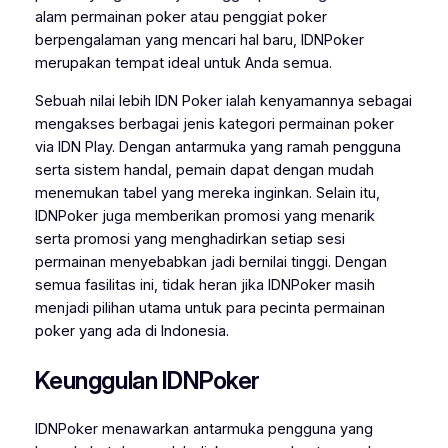
alam permainan poker atau penggiat poker
berpengalaman yang mencari hal baru, IDNPoker
merupakan tempat ideal untuk Anda semua.
Sebuah nilai lebih IDN Poker ialah kenyamannya sebagai
mengakses berbagai jenis kategori permainan poker
via IDN Play. Dengan antarmuka yang ramah pengguna
serta sistem handal, pemain dapat dengan mudah
menemukan tabel yang mereka inginkan. Selain itu,
IDNPoker juga memberikan promosi yang menarik
serta promosi yang menghadirkan setiap sesi
permainan menyebabkan jadi bernilai tinggi. Dengan
semua fasilitas ini, tidak heran jika IDNPoker masih
menjadi pilihan utama untuk para pecinta permainan
poker yang ada di Indonesia.
Keunggulan IDNPoker
IDNPoker menawarkan antarmuka pengguna yang