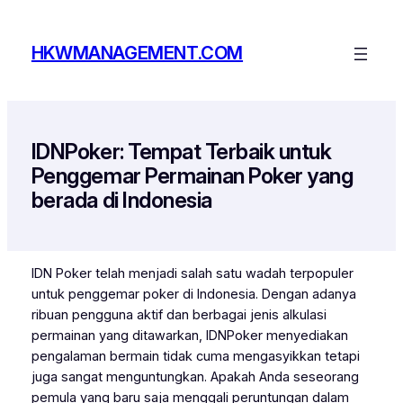
Skip
to
HKWMANAGEMENT.COM
content
IDNPoker: Tempat Terbaik untuk
Penggemar Permainan Poker yang
berada di Indonesia
IDN Poker telah menjadi salah satu wadah terpopuler
untuk penggemar poker di Indonesia. Dengan adanya
ribuan pengguna aktif dan berbagai jenis alkulasi
permainan yang ditawarkan, IDNPoker menyediakan
pengalaman bermain tidak cuma mengasyikkan tetapi
juga sangat menguntungkan. Apakah Anda seseorang
pemula yang baru saja menggali peruntungan dalam