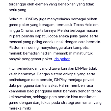
terganggu oleh elemen yang berlebihan yang tidak
perlu yang.
Selain itu, IDNPlay juga menyediakan berbagai pilihan
game poker yang beragam, termasuk Texas Hold’em
hingga Omaha, serta lainnya. Melalui berbagai macam
ini para pemain dapat ujicoba aneka jenis game serta
mencari yang paling cocok untuk dengan cara bermain.
Platform ini sering menyelenggarakan kompetisi
menarik berhadiah hadiah, menambah minat untuk
banyak penggemar poker.
idn poker
Fitur perlindungan yang ditawarkan dari IDNPlay tidak
kalah berartinya. Dengan sistem enkripsi yang serta
perlindungan data pemain, IDNPlay menjaga privasi
data pengguna dan transaksi. Hal ini memberi rasa
keamanan bagi pengguna untuk bermain dengan tanpa
kekhawatiran, sehingga para pemain bisa menikmati
game dengan dan, fokus pada strategi permainan yang
mereka miliki.