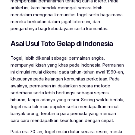
memperbaiki pemahaman tentang dunia lotere. Pada
artikel ini, kami hendak menggali secara lebih
mendalam mengenai komunitas togel serta bagaimana
mereka berkaitan dalam jagat lotere ini, dan
pengaruhnya bagi kebudayaan serta komunitas.
Asal Usul Toto Gelap di Indonesia
Togel, lebih dikenal sebagai permainan angka,
mempunyai kisah yang khas pada Indonesia. Permainan
ini dimulai mulai dikenal pada tahun-tahun awal 1960-an,
khususnya pada kalangan komunitas perkotaan. Pada
awalnya, permainan ini dijalankan secara metode
sederhana serta lebih berfungsi sebagai sejenis
hiburan, tanpa adanya yang resmi. Seiring waktu berlalu,
togel mau tak mau populer serta mendapatkan minat
banyak orang, terutama para pemuda yang mencari
cara cara mendapatkan keuntungan dengan cepat.
Pada era 70-an, togel mulai diatur secara resmi, meski