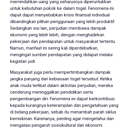
memindahkan uang yang seharusnya diperuntukkan
untuk kebutuhan pokok ke dalam togel. Fenomena ini
dapat dapat menyebabkan krisis finansial individual
dibandingkan pilihan penggunaan yang lebih produktif.
Sedangkan sisi lain, perjudian membawa dampak
ekonomi yang lebih lebih, dengan menghadirkan
pekerjaan dan pendapatan untuk masyarakat tertentu.
Namun, manfaat ini sering kali diperdebatkan,
mengingat sumber pendapatan yang didapat melalui
kegiatan judi.
Masyarakat juga perlu mempertimbangkan dampak
jangka panjang dari kebiasaan togel tersebut. Ketika
anak muda terlibat dalam aktivitas perjudian, mereka
cenderung meninggalkan pendidikan serta
pengembangan diri. Fenomena ini dapat berkontribusi
kepada kurangnya keterampilan dan pengetahuan yang
di bidang pekerjaan, sebab itu menambah parah siklus
kemiskinan. Karenanya, penting agar mengetahui dan
mengatasi pengaruh sosiokultural dan ekonomi