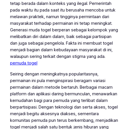
tetap berada dalam konteks yang ilegal. Pemerintah
pada waktu itu pada saat itu berusaha mencoba untuk
melawan praktek, namun tingginya permintaan dari
masyarakat terhadap permainan ini tetap meningkat.
Generasi muda togel berperan sebagai kelompok yang
melibatkan diri dalam dalam, baik sebagai partisipan
dan juga sebagai pengelola. Fakta ini membuat togel
menjadi bagian dalam kebudayaan masyarakat di ini,
walaupun sering terkait dengan stigma yang ada.
pemuda togel
Seiring dengan meningkatnya popularitasnya,
permainan ini pula menginspirasi beragam variasi
permainan dalam metode bertaruh. Berbagai macam
platform dan aplikasi daring bermunculan, menawarkan
kemudahan bagi para pemuda yang terlibat dalam
berpartisipasi. Dengan teknologi dan serta akses, togel
menjadi begitu aksesnya diakses, sementara
komunitas pemuda pun terus berkembang, menjadikan
togel menjadi salah satu bentuk jenis hiburan yang