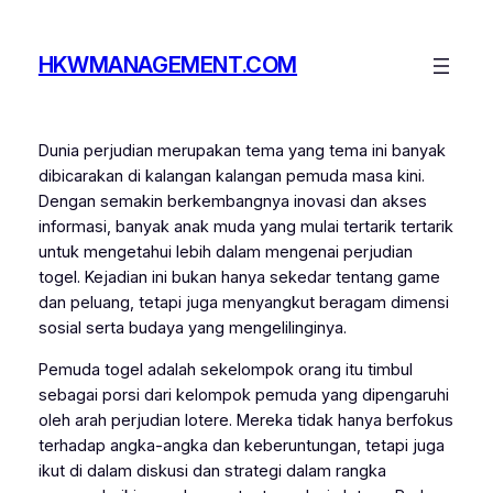
Skip
to
HKWMANAGEMENT.COM
content
Dunia perjudian merupakan tema yang tema ini banyak
dibicarakan di kalangan kalangan pemuda masa kini.
Dengan semakin berkembangnya inovasi dan akses
informasi, banyak anak muda yang mulai tertarik tertarik
untuk mengetahui lebih dalam mengenai perjudian
togel. Kejadian ini bukan hanya sekedar tentang game
dan peluang, tetapi juga menyangkut beragam dimensi
sosial serta budaya yang mengelilinginya.
Pemuda togel adalah sekelompok orang itu timbul
sebagai porsi dari kelompok pemuda yang dipengaruhi
oleh arah perjudian lotere. Mereka tidak hanya berfokus
terhadap angka-angka dan keberuntungan, tetapi juga
ikut di dalam diskusi dan strategi dalam rangka