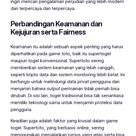
ingin mencari pengalaman perjudian yang lebih modern
dan terpercaya dan terpercaya.
Perbandingan Keamanan dan
Kejujuran serta Fairness
Keamanan itu adalah sebuah aspek penting yang harus
diperhatikan pada game toto, baik itu supertogel
maupun togel konvensional. Supertoto sering
memberikan sistem keamanan yang lebih canggih,
seperti kripto data dan sistem monitoring lebih ketat. Ini
berfungsi untuk melindungi data privat pengguna dan
menjamin bahwa output permainan tidak pernah bisa
dirubah. Di sisi lain, togel tradisional bisa tak senantiasa
memiliki teknologi sama untuk menjamin proteksi data
pengguna.
Keadilan juga adalah faktor yang krusial dalam game
togel. Supertoto, yang berbasis online, sering
menggunakan menjalankan rumus yang jelas serta bisa