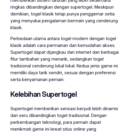
memberikan sistem taruhan yang lebih sederhana
ringkas dibandingkan dengan supertogel. Meskipun
demikian, togel klasik tetap punya penggemar setia
yang menyukai pengalaman bermain yang cenderung
klasik.
Perbedaan utama antara togel modern dengan togel
klasik adalah cara permainan dan kemudahan akses.
Supertogel dapat dijangkau dari internet dan berbagai
fitur tambahan yang menarik, sedangkan togel
tradisional cenderung lokal lokal. Kedua jenis game ini
memiliki daya tarik sendiri, sesuai dengan preferensi
serta kenyamanan pemain.
Kelebihan Supertogel
Supertogel memberikan sensasi berjudi lebih dinamis
dan seru dibandingkan togel tradisional. Dengan
perkembangan teknologi, para pemain dapat
menikmati game ini lewat situs online yang