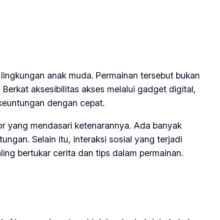
 lingkungan anak muda. Permainan tersebut bukan
rkat aksesibilitas akses melalui gadget digital,
keuntungan dengan cepat.
tor yang mendasari ketenarannya. Ada banyak
an. Selain itu, interaksi sosial yang terjadi
g bertukar cerita dan tips dalam permainan.