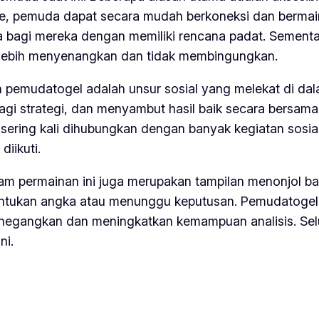
, pemuda dapat secara mudah berkoneksi dan bermain 
a bagi mereka dengan memiliki rencana padat. Sement
 lebih menyenangkan dan tidak membingungkan.
pemudatogel adalah unsur sosial yang melekat di dal
bagi strategi, dan menyambut hasil baik secara bersa
 sering kali dihubungkan dengan banyak kegiatan sosia
iikuti.
alam permainan ini juga merupakan tampilan menonjol 
entukan angka atau menunggu keputusan. Pemudatogel 
gangkan dan meningkatkan kemampuan analisis. Selur
ni.