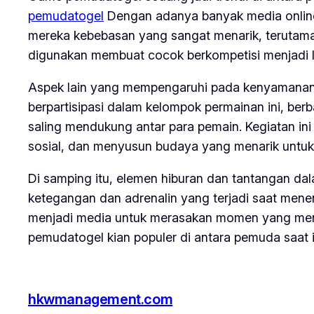
pemudatogel
Dengan adanya banyak media online
mereka kebebasan yang sangat menarik, terutam
digunakan membuat cocok berkompetisi menjadi
Aspek lain yang mempengaruhi pada kenyamanan 
berpartisipasi dalam kelompok permainan ini, ber
saling mendukung antar para pemain. Kegiatan ini
sosial, dan menyusun budaya yang menarik untuk d
Di samping itu, elemen hiburan dan tantangan d
ketegangan dan adrenalin yang terjadi saat men
menjadi media untuk merasakan momen yang mene
pemudatogel kian populer di antara pemuda saat i
hkwmanagement.com