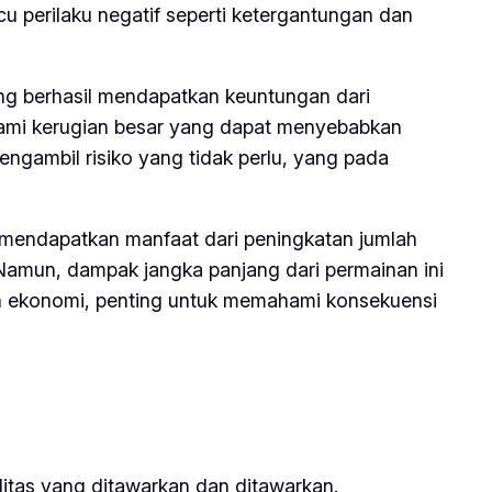
 perilaku negatif seperti ketergantungan dan
ng berhasil mendapatkan keuntungan dari
galami kerugian besar yang dapat menyebabkan
ngambil risiko yang tidak perlu, yang pada
 mendapatkan manfaat dari peningkatan jumlah
 Namun, dampak jangka panjang dari permainan ini
 dan ekonomi, penting untuk memahami konsekuensi
litas yang ditawarkan dan ditawarkan.