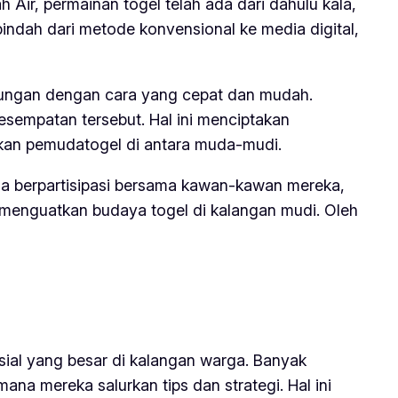
h Air, permainan togel telah ada dari dahulu kala,
ndah dari metode konvensional ke media digital,
untungan dengan cara yang cepat dan mudah.
sempatan tersebut. Hal ini menciptakan
ikan pemudatogel di antara muda-mudi.
uda berpartisipasi bersama kawan-kawan mereka,
 menguatkan budaya togel di kalangan mudi. Oleh
sial yang besar di kalangan warga. Banyak
na mereka salurkan tips dan strategi. Hal ini