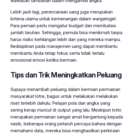
wawasan tambahan dalam mengambil angka.
Lebih jauh lagi, perencanaan uang juga merupakan
kriteria utama untuk kemenangan dalam wargatogel.
Para pemain perlu mengatur budget dan membatasi
jumlah taruhan. Sehingga, pemula bisa menikmati tanpa
harus risiko kehilangan lebih dari yang mereka mampu.
Kedisiplinan pada manajemen uang dapat membantu
membantu Anda tetap fokus serta tidak terlalu
emosional emosi ketika bermain.
Tips dan Trik Meningkatkan Peluang
Supaya menambah peluang dalam bermain permainan
masyarakat lotre, bagus untuk melakukan melakukan
riset terlebih dahulu. Pelajari pola dan angka yang
sering kerap muncul di output yang lalu. Meskipun lotto
merupakan permainan sangat amat bergantung kepada
nasib, beberapa orang petaruh percaya bahwa dengan
memahami data, mereka bisa menghasilkan perkiraan