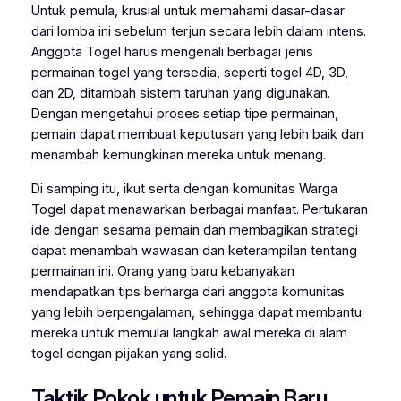
Untuk pemula, krusial untuk memahami dasar-dasar
dari lomba ini sebelum terjun secara lebih dalam intens.
Anggota Togel harus mengenali berbagai jenis
permainan togel yang tersedia, seperti togel 4D, 3D,
dan 2D, ditambah sistem taruhan yang digunakan.
Dengan mengetahui proses setiap tipe permainan,
pemain dapat membuat keputusan yang lebih baik dan
menambah kemungkinan mereka untuk menang.
Di samping itu, ikut serta dengan komunitas Warga
Togel dapat menawarkan berbagai manfaat. Pertukaran
ide dengan sesama pemain dan membagikan strategi
dapat menambah wawasan dan keterampilan tentang
permainan ini. Orang yang baru kebanyakan
mendapatkan tips berharga dari anggota komunitas
yang lebih berpengalaman, sehingga dapat membantu
mereka untuk memulai langkah awal mereka di alam
togel dengan pijakan yang solid.
Taktik Pokok untuk Pemain Baru