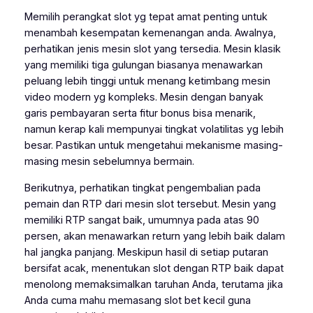
Memilih perangkat slot yg tepat amat penting untuk
menambah kesempatan kemenangan anda. Awalnya,
perhatikan jenis mesin slot yang tersedia. Mesin klasik
yang memiliki tiga gulungan biasanya menawarkan
peluang lebih tinggi untuk menang ketimbang mesin
video modern yg kompleks. Mesin dengan banyak
garis pembayaran serta fitur bonus bisa menarik,
namun kerap kali mempunyai tingkat volatilitas yg lebih
besar. Pastikan untuk mengetahui mekanisme masing-
masing mesin sebelumnya bermain.
Berikutnya, perhatikan tingkat pengembalian pada
pemain dan RTP dari mesin slot tersebut. Mesin yang
memiliki RTP sangat baik, umumnya pada atas 90
persen, akan menawarkan return yang lebih baik dalam
hal jangka panjang. Meskipun hasil di setiap putaran
bersifat acak, menentukan slot dengan RTP baik dapat
menolong memaksimalkan taruhan Anda, terutama jika
Anda cuma mahu memasang slot bet kecil guna