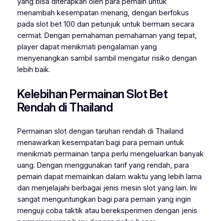
yang bisa diterapkan oleh para pemain untuk
menambah kesempatan menang, dengan berfokus
pada slot bet 100 dan petunjuk untuk bermain secara
cermat. Dengan pemahaman pemahaman yang tepat,
player dapat menikmati pengalaman yang
menyenangkan sambil sambil mengatur risiko dengan
lebih baik.
Kelebihan Permainan Slot Bet
Rendah di Thailand
Permainan slot dengan taruhan rendah di Thailand
menawarkan kesempatan bagi para pemain untuk
menikmati permainan tanpa perlu mengeluarkan banyak
uang. Dengan menggunakan tarif yang rendah, para
pemain dapat memainkan dalam waktu yang lebih lama
dan menjelajahi berbagai jenis mesin slot yang lain. Ini
sangat menguntungkan bagi para pemain yang ingin
menguji coba taktik atau bereksperimen dengan jenis